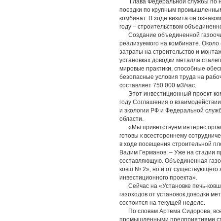
Глава Федеральной службы по над
поездки по крупным промышленным
комбинат. В ходе визита он ознако
году – строительством объединенно
Создание объединенной газоочистк
реализуемого на комбинате. Около
затраты на строительство и монта
установках доводки металла стале
мировые практики, способные обесп
безопасные условия труда на рабо
составляет 750 000 м3/час.
Этот инвестиционный проект компа
году Соглашения о взаимодействи
и экологии РФ и Федеральной служ
области.
«Мы приветствуем интерес органо
готовы к всестороннему сотрудниче
в ходе посещения строительной пл
Вадим Германов. – Уже на стадии 
составляющую. Объединенная газоо
ковш № 2», но и от существующего 
инвестиционного проекта».
Сейчас на «Установке печь-ковш
газоходов от установок доводки ме
состоится на текущей неделе.
По словам Артема Сидорова, всего
промышленными предприятиями стр