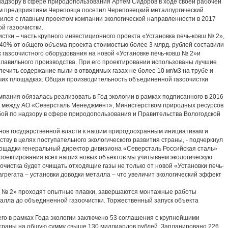
зору в сфере природопользования Артем Сидоров в ходе своей рабочей
 предприятиям Череповца посетил Череповецкий металлургический
мился с главным проектом компании экологической направленности в 2017
й газоочистки.
и – часть крупного инвестиционного проекта «Установка печь-ковш № 2»,
 40% от общего объема проекта стоимостью более 3 млрд. рублей составили
ж газоочистного оборудования на новой «Установке печь-ковш № 2»и
плавильного производства. При его проектировании использованы лучшие
ечить содержание пыли в отводимых газах не более 10 мг/м3 на трубе и
чих площадках. Общая производительность объединенной газоочистки
ния обязалась реализовать в Год экологии в рамках подписанного в 2016
и между АО «Северсталь Менеджмент», Министерством природных ресурсов
бой по надзору в сфере природопользования и Правительства Вологодской
в государственной власти к нашим природоохранным инициативам и
ству в целях поступательного экологического развития страны, - подчеркнул
ощадки генеральный директор дивизиона «Северсталь Российская сталь»
проектирования всех наших новых объектов мы учитываем экологическую
чистка будет очищать отходящие газы не только от новой «Установки печь-
агрегата – установки доводки металла – что увеличит экологический эффект
 № 2» проходят опытные плавки, завершаются монтажные работы
талла до объединенной газоочистки. Торжественный запуск объекта
 в рамках Года экологии заключено 53 соглашения с крупнейшими
аны на общую сумму свыше 130 миллиардов рублей. Запланировано 226