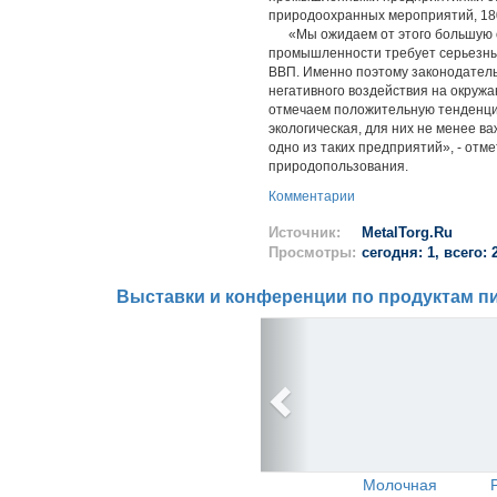
природоохранных мероприятий, 180 
«Мы ожидаем от этого большую от
промышленности требует серьезных
ВВП. Именно поэтому законодатель
негативного воздействия на окруж
отмечаем положительную тенденцию
экологическая, для них не менее в
одно из таких предприятий», - отм
природопользования.
Комментарии
Источник:
MetalTorg.Ru
Просмотры:
сегодня: 1, всего: 
Выставки и конференции по продуктам пи
Молочная