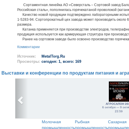
Сортаментная линейка АО «Северсталь – Сортовой завод Балак
Российская сталь», пополнилась горячекатаной проволокой (катанк
Качество новой продукции подтверждено лабораторными испытан
1-5283-94. Сортопрокатный цех завода может производить около 6
размера.
Катанка применяется при производстве электродов, телеграфных 
продукция используется как армирующая структура при производс
Ранее на сортовом заводе было освоено производство горячека
Комментарии
Источник:
MetalTorg.Ru
Просмотры:
сегодня: 1, всего: 169
Выставки и конференции по продуктам питания и агр
АГРОСАЛОН 20
6 октября — 9 октя
23:59
Молочная
Рыбная
Сахарная
промышленность
промышленность
промышле