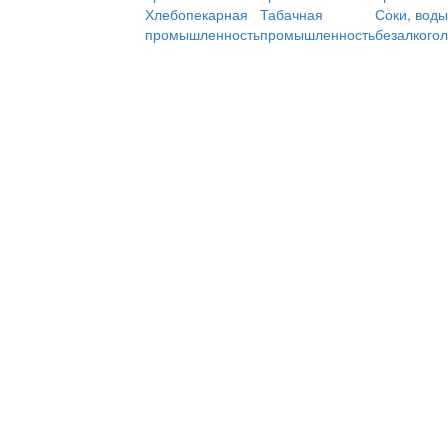
Хлебопекарная
Табачная
Соки, воды
промышленность
промышленность
безалкого