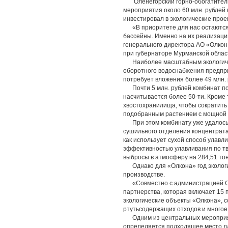
Оленегорский горно-обогатительн
мероприятия около 60 млн. рублей в
инвестировал в экологические проек
«В приоритете для нас остаются 
бассейны. Именно на их реализаци
генерального директора АО «Олкон
при губернаторе Мурманской облас
Наиболее масштабным экологическ
оборотного водоснабжения предпри
потребует вложения более 49 млн. 
Почти 5 млн. рублей комбинат по
насчитывается более 50-ти. Кроме
хвостохранилища, чтобы сократить 
подобранным растением с мощной 
При этом комбинату уже удалось з
сушильного отделения концентрата
как использует сухой способ улав
эффективностью улавливания по тв
выбросы в атмосферу на 284,51 тон
Однако для «Олкона» год экологии
производстве.
«Совместно с администрацией Оле
партнерства, которая включает 15 п
экологические объекты «Олкона», с
ртутьсодержащих отходов и многое
Одним из центральных мероприяти
определяется подходящее место д