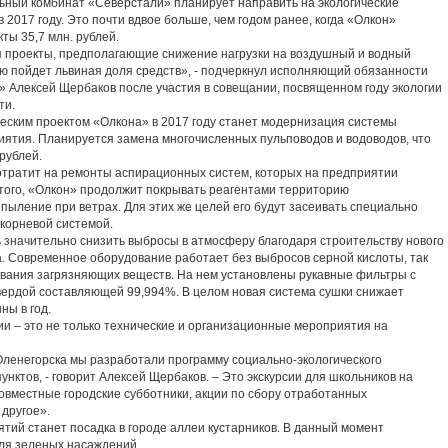
ый комбинат «Северстали» планирует направить на экологические
 2017 году. Это почти вдвое больше, чем годом ранее, когда «Олкон»
ты 35,7 млн. рублей.
проекты, предполагающие снижение нагрузки на воздушный и водный
ю пойдет львиная доля средств», - подчеркнул исполняющий обязанности
» Алексей Щербаков после участия в совещании, посвященном году экологии
ти.
им проектом «Олкона» в 2017 году станет модернизация системы
ятия. Планируется замена многочисленных пульповодов и водоводов, что
рублей.
тратит на ремонты аспирационных систем, которых на предприятии
 того, «Олкон» продолжит покрывать реагентами территорию
пыление при ветрах. Для этих же целей его будут засеивать специально
корневой системой.
начительно снизить выбросы в атмосферу благодаря строительству нового
. Современное оборудование работает без выбросов серной кислоты, так
ливания загрязняющих веществ. На нем установлены рукавные фильтры с
ердой составляющей 99,994%. В целом новая система сушки снижает
ны в год.
 – это не только технические и организационные мероприятия на
негорска мы разработали программу социально-экологического
унктов, - говорит Алексей Щербаков. – Это экскурсии для школьников на
овместные городские субботники, акции по сбору отработанных
 другое».
й станет посадка в городе аллеи кустарников. В данный момент
ля зеленых насаждений.