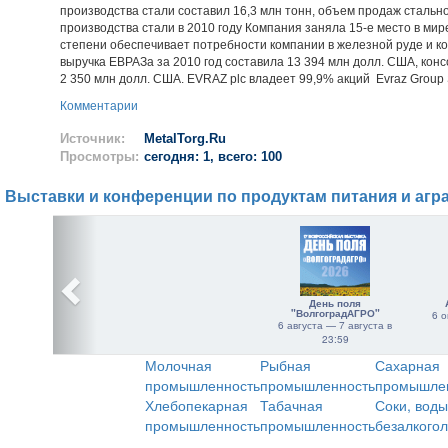
производства стали составил 16,3 млн тонн, объем продаж стально
производства стали в 2010 году Компания заняла 15-е место в ми
степени обеспечивает потребности компании в железной руде и к
выручка ЕВРАЗа за 2010 год составила 13 394 млн долл. США, кон
2 350 млн долл. США. EVRAZ plc владеет 99,9% акций Evraz Group 
Комментарии
Источник:
MetalTorg.Ru
Просмотры:
сегодня: 1, всего: 100
Выставки и конференции по продуктам питания и агр
День поля
"ВолгоградАГРО"
6 о
6 августа — 7 августа в
23:59
Молочная
Рыбная
Сахарная
промышленность
промышленность
промышле
Хлебопекарная
Табачная
Соки, воды
промышленность
промышленность
безалкого