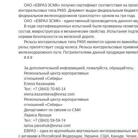
ОАО «ЕВРАЗ ЗСМК» получил сертификат соответствия на произ
контррельсовых типа РК65. Документ выдан федеральным бюджет
федеральном железнодорожном транспорте» сроком на три года.
ОАО «ЕВРАЗ ЗСМК» - единственный производитель данного вида 
В ходе сертификационных испытаний были проверены геометрич
состав, макроструктура и механические свойства. Испытания подт
нормам безопасности на железной дороге.
Рельсы контррельсовые типа РК65 являются одним из важнейших
рельс препятствует сходу колеса. Рельсы контррельсовые применя
железнодорожного пути. Потребителями данной продукции являют
# # #
За дополнительной информацией, пожалуйста, обращайтесь:
Региональный центр корпоративных
отношений «Сибирь»
Елена Казанцева
Тел.: +7 (3843) 70-60-14
elena.kazantseva@evraz.com
Региональный центр корпоративных
отношений «Сибирь»
Департамент по связям со СМИ
Лариса Ярошук
Тел.: +7 (3843) 59-59-74
larisa.yaroshuk@evraz.com
ЕВРАЗ – одна из крупнейших вертикально-интегрированных мет
с активами в Российской Федерации, Украине, США, Канаде, Чехии,