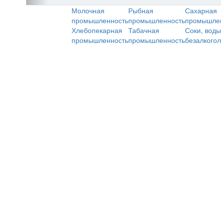
Молочная
Рыбная
Сахарная
промышленность
промышленность
промышле
Хлебопекарная
Табачная
Соки, воды
промышленность
промышленность
безалкого