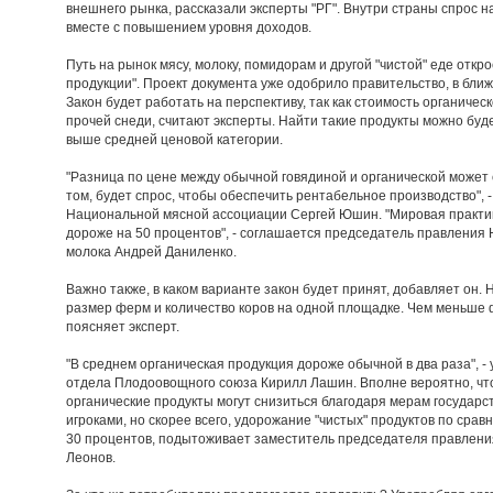
внешнего рынка, рассказали эксперты "РГ". Внутри страны спрос на
вместе с повышением уровня доходов.
Путь на рынок мясу, молоку, помидорам и другой "чистой" еде откр
продукции". Проект документа уже одобрило правительство, в ближ
Закон будет работать на перспективу, так как стоимость органиче
прочей снеди, считают эксперты. Найти такие продукты можно буд
выше средней ценовой категории.
"Разница по цене между обычной говядиной и органической может с
том, будет спрос, чтобы обеспечить рентабельное производство", 
Национальной мясной ассоциации Сергей Юшин. "Мировая практика
дороже на 50 процентов", - соглашается председатель правления
молока Андрей Даниленко.
Важно также, в каком варианте закон будет принят, добавляет он. 
размер ферм и количество коров на одной площадке. Чем меньше 
поясняет эксперт.
"В среднем органическая продукция дороже обычной в два раза", -
отдела Плодоовощного союза Кирилл Лашин. Вполне вероятно, чт
органические продукты могут снизиться благодаря мерам государ
игроками, но скорее всего, удорожание "чистых" продуктов по сра
30 процентов, подытоживает заместитель председателя правлени
Леонов.