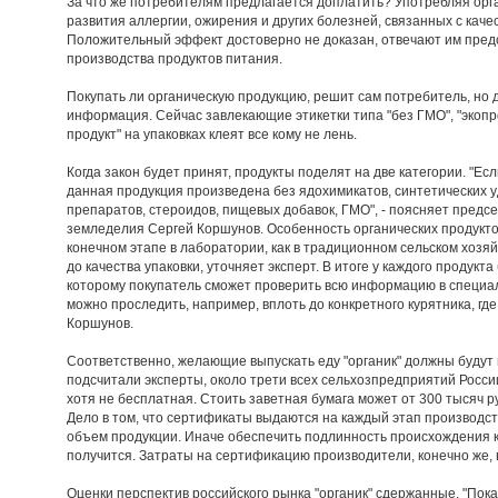
За что же потребителям предлагается доплатить? Употребляя орг
развития аллергии, ожирения и других болезней, связанных с качес
Положительный эффект достоверно не доказан, отвечают им пре
производства продуктов питания.
Покупать ли органическую продукцию, решит сам потребитель, но д
информация. Сейчас завлекающие этикетки типа "без ГМО", "экопр
продукт" на упаковках клеят все кому не лень.
Когда закон будет принят, продукты поделят на две категории. "Если
данная продукция произведена без ядохимикатов, синтетических 
препаратов, стероидов, пищевых добавок, ГМО", - поясняет предс
земледелия Сергей Коршунов. Особенность органических продуктов
конечном этапе в лаборатории, как в традиционном сельском хозяйс
до качества упаковки, уточняет эксперт. В итоге у каждого продукт
которому покупатель сможет проверить всю информацию в специал
можно проследить, например, вплоть до конкретного курятника, где
Коршунов.
Соответственно, желающие выпускать еду "органик" должны будут 
подсчитали эксперты, около трети всех сельхозпредприятий Росс
хотя не бесплатная. Стоить заветная бумага может от 300 тысяч р
Дело в том, что сертификаты выдаются на каждый этап производс
объем продукции. Иначе обеспечить подлинность происхождения к
получится. Затраты на сертификацию производители, конечно же, в
Оценки перспектив российского рынка "органик" сдержанные. "Пока