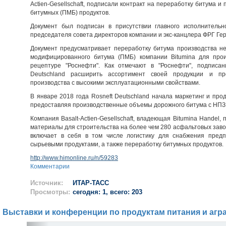
Actien-Gesellschaft, подписали контракт на переработку битума
битумных (ПМБ) продуктов.
Документ был подписан в присутствии главного исполнительн
председателя совета директоров компании и экс-канцлера ФРГ Ге
Документ предусматривает переработку битума производства н
модифицированного битума (ПМБ) компании Bitumina для про
рецептуре "Роснефти". Как отмечают в "Роснефти", подписан
Deutschland расширить ассортимент своей продукции и пр
производства с высокими эксплуатационными свойствами.
В январе 2018 года Rosneft Deutschland начала маркетинг и про
предоставляя производственные объемы дорожного битума с НПЗ P
Компания Basalt-Actien-Gesellschaft, владеющая Bitumina Handel
материалы для строительства на более чем 280 асфальтовых завод
включает в себя в том числе логистику для снабжения предпри
сырьевыми продуктами, а также переработку битумных продуктов.
http://www.himonline.ru/n/59283
Комментарии
Источник:
ИТАР-ТАСС
Просмотры:
сегодня: 1, всего: 203
Выставки и конференции по продуктам питания и агр