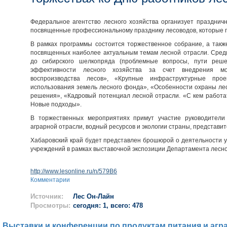
Федеральное агентство лесного хозяйства организует празднич
посвященные профессиональному празднику лесоводов, которые п
В рамках программы состоится торжественное собрание, а такж
посвященных наиболее актуальным темам лесной отрасли. Среди
до сибирского шелкопряда (проблемные вопросы, пути реш
эффективности лесного хозяйства за счет внедрения м
воспроизводства лесов», «Крупные инфраструктурные прое
использования земель лесного фонда», «Особенности охраны лес
решения», «Кадровый потенциал лесной отрасли. «С кем работат
Новые подходы».
В торжественных мероприятиях примут участие руководители 
аграрной отрасли, водный ресурсов и экологии страны, представи
Хабаровский край будет представлен брошюрой о деятельности 
учреждений в рамках выставочной экспозиции Департамента лесно
http://www.lesonline.ru/n/579B6
Комментарии
Источник:
Лес Он-Лайн
Просмотры:
сегодня: 1, всего: 478
Выставки и конференции по продуктам питания и агр