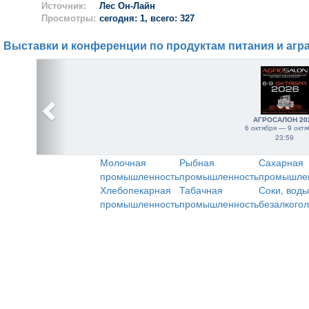
Источник:
Лес Он-Лайн
Просмотры:
сегодня: 1, всего: 327
Выставки и конференции по продуктам питания и агр
АГРОСАЛОН 20
6 октября — 9 октя
23:59
Молочная
Рыбная
Сахарная
промышленность
промышленность
промышле
Хлебопекарная
Табачная
Соки, воды
промышленность
промышленность
безалкого