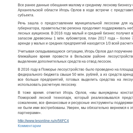
Все ранее данные обещания малому и среднему лесному бизнесу 
Архангельской области Игорь Орлов в ходе встречи с представ
субъекта.
Речь зашла о предоставлении муниципальной лесосеки для ну
губернатора, правительство региона продолжит поддерживать не
лесных аукционов. В 2016 году малый и средний бизнес получил в
запасом древесины 1 млн. кубометров, план 2017 года – более 
аренде у малых и средних предприятий находится 1/3 всей расчет
Учитывая складывающуюся ситуацию, Игорь Орлов дал поручение
ближайшее время провести в Вельском районе лесоустройство
выделении дополнительных средств на отвод лесосек.
В 2016 году в Поморье лесоустройство было проведено на площади
федерального бюджета свыше 50 млн. рублей, а из средств аренда
все больше предприятий, готовых выделить средства на лесо
использовать расчетную лесосеку.
В тоже время. отметил Игорь Орлов, «мы вынуждены констат
Поморский лесной технопарк, который реализовывался предс
сожалению, все финансовые и ресурсные инструменты поддержки
не были ими востребованы. Уверен, мы обязательно вернемся к эт
партнерами».
http://www.lesonline.ru/n/56FC4
Комментарии