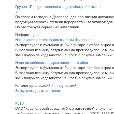
Группа «Продо» продала птицефабрику «Чикская»
>
По словам господина Давлеева, для повышения доходнос
продукции глубокой степени переработки:
заготовок
для 
Но это требует серьезных инвестиций...
Информация
Назначение автомата для выпечки блинов апп-1
Экспорт супов и бульонов из РФ в январе-октябре вырос в 
Вызвавшая вспышку ботулизма еда производилась с мно
ФАС получила ходатайство ГК "Рост" о покупке компании 
Надо ли добовлять в дрозжевое тесто яйца
Экспорт супов и бульонов из РФ в январе-октябре вырос в 
Вызвавшая вспышку ботулизма еда производилась с мно
ФАС получила ходатайство ГК "Рост" о покупке компании 
Каталог организаций и предприятий
Завод кольцевых заготовок
...
КЗТЗ
ОАО "Красноярский завод трубных
заготовок
" в течение
трубопроводов - отводов крутоизогнутых по ГОСТу 1737-