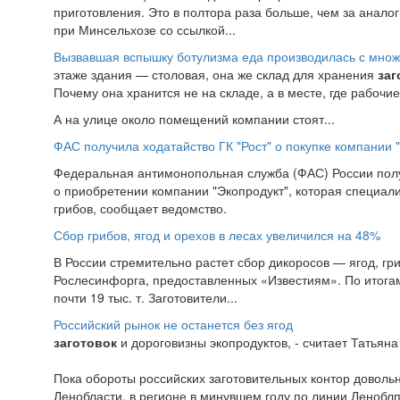
приготовления. Это в полтора раза больше, чем за анало
при Минсельхозе со ссылкой...
Вызвавшая вспышку ботулизма еда производилась с мно
этаже здания — столовая, она же склад для хранения
заг
Почему она хранится не на складе, а в месте, где рабочи
А на улице около помещений компании стоят...
ФАС получила ходатайство ГК "Рост" о покупке компании 
Федеральная антимонопольная служба (ФАС) России полу
о приобретении компании "Экопродукт", которая специал
грибов, сообщает ведомство.
Сбор грибов, ягод и орехов в лесах увеличился на 48%
В России стремительно растет сбор дикоросов — ягод, гр
Рослесинфорга, предоставленных «Известиям». По итог
почти 19 тыс. т. Заготовители...
Российский рынок не останется без ягод
заготовок
и дороговизны экопродуктов, - считает Татьяна
Пока обороты российских заготовительных контор доволь
Ленобласти, в регионе в минувшем году по линии Леноблп