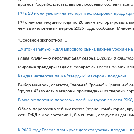
прогноз Росрыболовства, вылов лососевых составит всего 2
РФ к 28 июня увеличила экспорт масложировой продукци
РФ с начала текущего года по 28 июня экспортировала ма
чем за аналогичный период 2025 года, сообщает Минсель
"Основной экспортной ...
Дмитрий Рылько: «Для мирового рынка важнее урожай на
Глава
ИКАР
— о перспективах сезона 2026/27 и фактор
Мировые трейдеры гадают, соберет ли Россия 88 млн или 
Каждая четвертая пачка "твердых" макарон - подделка
Выбор макарон, спагетти, "перьев", "рожек" и "ракушек" с
"группа А" (то есть макароны произведены из твердых сорт
В мае экспортные перевозки хлебных грузов по сети РЖД 
Объем перевозок хлебных грузов (зерно, комбикорма, кру
сети РЖД в мае составил 1, 8 млн тонн, следует из данны
...
К 2030 году Россия планирует довести урожай плодов и яг