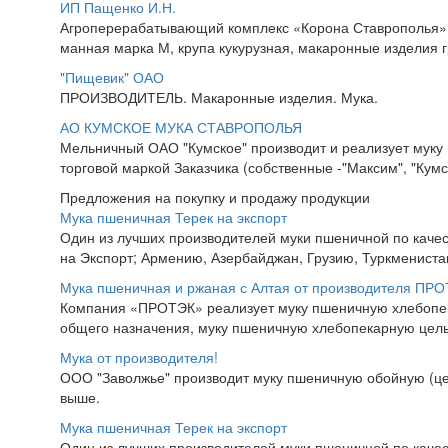
ИП Пащенко И.Н.
Агроперерабатывающий комплекс «Корона Ставрополья» пр
манная марка М, крупа кукурузная, макаронные изделия гр
"Пищевик" ОАО
ПРОИЗВОДИТЕЛЬ. Макаронные изделия. Мука.
АО КУМСКОЕ МУКА СТАВРОПОЛЬЯ
Мельничный ОАО "Кумское" производит и реализует муку
торговой маркой Заказчика (собственные -"Максим", "Кумско
Предложения на покупку и продажу продукции
Мука пшеничная Терек на экспорт
Один из лучших производителей муки пшеничной по качес
на Экспорт; Армению, Азербайджан, Грузию, Туркменистан,
Мука пшеничная и ржаная с Алтая от производителя ПР
Компания «ПРОТЭК» реализует муку пшеничную хлебопекар
общего назначения, муку пшеничную хлебопекарную цель
Мука от производителя!
ООО "Заволжье" производит муку пшеничную обойную (ц
выше.
Мука пшеничная Терек на экспорт
Один из лучших производителей муки пшеничной по качес