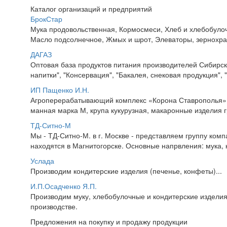
Каталог организаций и предприятий
БрокСтар
Мука продовольственная, Кормосмеси, Хлеб и хлебобуло
Масло подсолнечное, Жмых и шрот, Элеваторы, зернохра
ДАГАЗ
Оптовая база продуктов питания производителей Сибирско
напитки", "Консервация", "Бакалея, снековая продукция", 
ИП Пащенко И.Н.
Агроперерабатывающий комплекс «Корона Ставрополья» пр
манная марка М, крупа кукурузная, макаронные изделия гр
ТД-Ситно-М
Мы - ТД-Ситно-М. в г. Москве - представляем группу ко
находятся в Магнитогорске. Основные напрвления: мука, к
Услада
Производим кондитерские изделия (печенье, конфеты)...
И.П.Осадченко Я.П.
Производим муку, хлебобулочные и кондитерские издели
производстве.
Предложения на покупку и продажу продукции