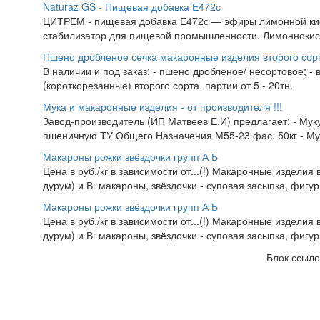
Naturaz GS - Пищевая добавка Е472с
ЦИТРЕМ - пищевая добавка Е472с — эфиры лимонной кисл
стабилизатор для пищевой промышленности. Лимоннокисл
Пшено дробленое сечка макаронные изделия второго сор
В наличии и под заказ: - пшено дробленое/ несортовое; 
(короткорезанные) второго сорта. партии от 5 - 20тн.
Мука и макаронные изделия - от производителя !!!
Завод-производитель (ИП Матвеев Е.И) предлагает: - Муку пш
пшеничную ТУ Общего Назначения М55-23 фас. 50кг - Мук
Макароны рожки звёздочки групп А Б
Цена в руб./кг в зависимости от...(!) Макаронные издели
дурум) и В: макароны, звёздочки - суповая засыпка, фигурн
Макароны рожки звёздочки групп А Б
Цена в руб./кг в зависимости от...(!) Макаронные издели
дурум) и В: макароны, звёздочки - суповая засыпка, фигурн
Блок ссыло