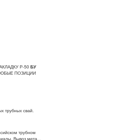
АКЛАДКУ Р-50
БУ
ЛЮБЫЕ ПОЗИЦИИ
ых трубных свай.
ссийском трубном
иалы, Вывоз мета...