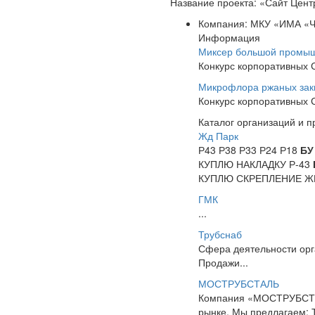
Название проекта: «Сайт Цен
Компания: МКУ «ИМА «
Информация
Миксер большой промыш
Конкурс корпоративных
Микрофлора ржаных зак
Конкурс корпоративных
Каталог организаций и 
Жд Парк
Р43 Р38 Р33 Р24 Р18
БУ
КУПЛЮ НАКЛАДКУ Р-43
КУПЛЮ СКРЕПЛЕНИЕ ЖБ
ГМК
...
Трубснаб
Сфера деятельности ор
Продажи...
МОСТРУБСТАЛЬ
Компания «МОСТРУБСТАЛ
рынке. Мы предлагаем: Т