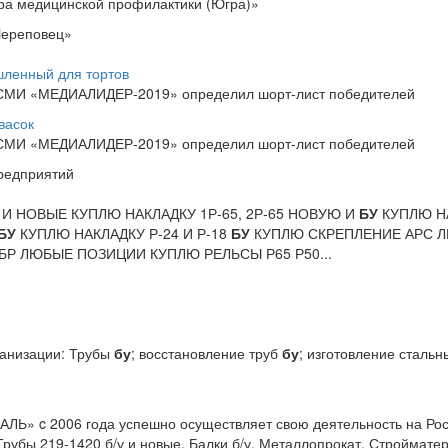
тра медицинской профилактики (Югра)»
Череповец»
ленный для тортов
 СМИ «МЕДИАЛИДЕР-2019» определил шорт-лист победителей
васок
 СМИ «МЕДИАЛИДЕР-2019» определил шорт-лист победителей
предприятий
И НОВЫЕ КУПЛЮ НАКЛАДКУ 1Р-65, 2Р-65 НОВУЮ И
БУ
КУПЛЮ Н
БУ
КУПЛЮ НАКЛАДКУ Р-24 И Р-18
БУ
КУПЛЮ СКРЕПЛЕНИЕ АРС 
Р ЛЮБЫЕ ПОЗИЦИИ КУПЛЮ РЕЛЬСЫ Р65 Р50...
ганизации: Трубы
бу
; восстановление труб
бу
; изготовление стальн
Ь» c 2006 года успешно осуществляет свою деятельность на Ро
рубы 219-1420 б/у и новые, Балки б/у, Металлопрокат, Стройматер