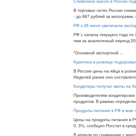
Сливочное масло в России под
В торговых сетях России сниж
- до 667 рублей за килограмм, 
РФ к 28 июня увеличила эксп
РФ с начала текущего года по
чем за аналогичный период 20
"Основной экспортной ...
Курятина в рознице подорожал
В России цены на яйца в розни
Неделей ранее оно составляло
Кондитеры получат квоты на б
Производителям кондитерских 
продуктов. В рамках определен
Продукты питания в РФ в мае 
Цены на продукты питания в Р
0, 3%, сообщил Росстат в сред
В апреле по сравнению с март