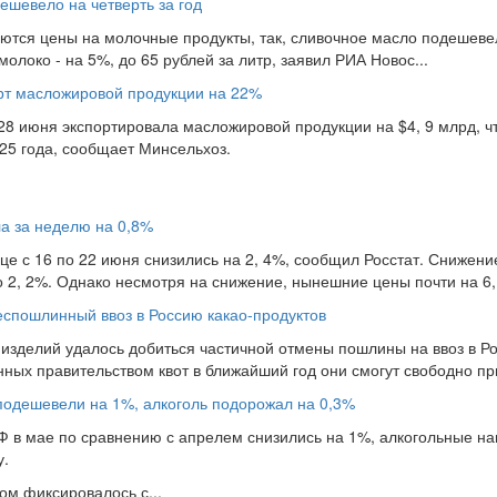
ешевело на четверть за год
аются цены на молочные продукты, так, сливочное масло подешевел
молоко - на 5%, до 65 рублей за литр, заявил РИА Новос...
орт масложировой продукции на 22%
 28 июня экспортировала масложировой продукции на $4, 9 млрд, ч
25 года, сообщает Минсельхоз.
а за неделю на 0,8%
це с 16 по 22 июня снизились на 2, 4%, сообщил Росстат. Снижени
 2, 2%. Однако несмотря на снижение, нынешние цены почти на 6, 
еспошлинный ввоз в Россию какао-продуктов
изделий удалось добиться частичной отмены пошлины на ввоз в Ро
ных правительством квот в ближайший год они смогут свободно при
подешевели на 1%, алкоголь подорожал на 0,3%
Ф в мае по сравнению с апрелем снизились на 1%, алкогольные н
у.
ом фиксировалось с...