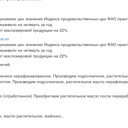
инамики цен значение Индекса продовольственных цен ФАО практ
ешевело на четверть за год
орт масложировой продукции на 22%
масло
инамики цен значение Индекса продовольственных цен ФАО практ
ешевело на четверть за год
орт масложировой продукции на 22%
иятий
лнечное нерафинированное. Производим подсолнечное, раститель
птом. Производим подсолнечное, растительное масло нерафиниро
 (отработанное) Приобретаем растительное масло после перерабо
, масло растительное, майонез...