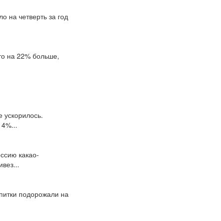
о на четверть за год
то на 22% больше,
е ускорилось.
4%...
ссию какао-
вез...
апитки подорожали на