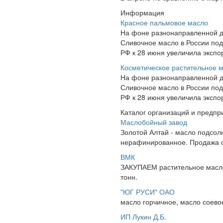
Информация
Красное пальмовое масло
На фоне разнонаправленной д
Сливочное масло в России под
РФ к 28 июня увеличила эксп
Косметическое растительное 
На фоне разнонаправленной д
Сливочное масло в России под
РФ к 28 июня увеличила эксп
Каталог организаций и предпр
Маслобойный завод
Золотой Алтай - масло подсо
нерафинированное. Продажа о
ВМК
ЗАКУПАЕМ растительное масло
тонн.
"ЮГ РУСИ" ОАО
масло горчичное, масло соевое
ИП Лукин Д.Б.