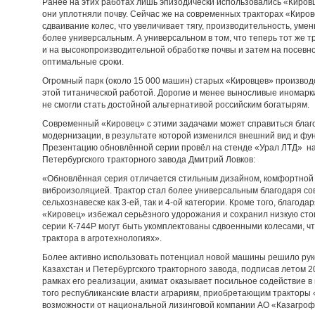
Ранее на этих работах лишь эпизодически использовались «Киров
они уплотняли почву. Сейчас же на современных тракторах «Киро
сдваивание колес, что увеличивает тягу, производительность, уме
более универсальным. А универсальном в том, что теперь тот же тр
и на высокопроизводительной обработке почвы и затем на посевно
оптимальные сроки.
Огромный парк (около 15 000 машин) старых «Кировцев» производст
этой титанической работой. Дорогие и менее выносливые иномарки,
не смогли стать достойной альтернативой российским богатырям.
Современный «Кировец» с этими задачами может справиться благ
модернизации, в результате которой изменился внешний вид и ф
Презентацию обновлённой серии провёл на стенде «Урал ЛТД» н
Петербургского тракторного завода Дмитрий Ловков:
«Обновлённая серия отличается стильным дизайном, комфортной 
виброизоляцией. Трактор стал более универсальным благодаря со
сельхознавеске как 3-ей, так и 4-ой категории. Кроме того, благо
«Кировец» избежал серьёзного удорожания и сохранил низкую стои
серии К-744Р могут быть укомплектованы сдвоенными колесами, ч
трактора в агротехнологиях».
Более активно использовать потенциал новой машины решило рук
Казахстан и Петербургского тракторного завода, подписав летом 2
рамках его реализации, акимат оказывает посильное содействие в
того республиканские власти аграриям, приобретающим тракторы
возможности от национальной лизинговой компании АО «Казагроф