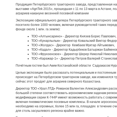
Продукция Петербургского тракторного завода, представленная н
выставке «AgriTek 2015», прошедшая с 11 по 13 марта в Астане,
аграриев накануне весенней посевной компании
Экспозицию официального дилера Петербургского тракторного зав
посетило более 1000 человек, включая руководителей таких перед
фонде около 1 млн. га земли):
ТОО «Алтынсарино» - Директор Князев Борис Павлович,
ТОО «Кунарлылык» - Директор Ковальский Виктор Федор
ТОО «Жолдас» - Директор Кембаев Муктар Айтымович,
ТОО «Кадал» - Директор Кадырбеков Батыржан Байкено
ТОО «Фрунзенское» - Директор Шерер Николай Николае
ТОО «Каражар-1» - Директор Петров Валерий Станислав
Почётным гостем был Аким Костанайской области Садуакасов Ну
Целью экспозиции было рассказать потенциальным и постоянным к
происходит на Петербургском тракторном заводе, как изменился т
сейчас этот продукт для аграриев северного Казахстана.
Директор ТОО «Урал ЛТД» Романов Валентин Александрович расска
большей степени соответствовать агрономическим задачам региона
модификации серии К-744Р имеют возможность работать с совре
включая пневматические посевные комплексы. В начале агросезона
необходимо на огромных, более 15 млн га, площадях в течение сч
для столь засушлевого региона крайне важно.