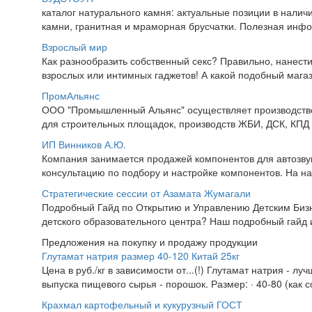
каталог натурального камня: актуальные позиции в налич
камни, гранитная и мраморная брусчатки. Полезная инфо
Взрослый мир
Как разнообразить собственный секс? Правильно, нанести
взрослых или интимных гаджетов! А какой подобный магаз
ПромАльянс
ООО "Промышленный Альянс" осуществляет производство
для строительных площадок, производств ЖБИ, ДСК, КПД 
ИП Винников А.Ю.
Компания занимается продажей компонентов для автозвук
консультацию по подбору и настройке компонентов. На на
Стратегические сессии от Азамата Жумагали
Подробный Гайд по Открытию и Управлению Детским Биз
детского образовательного центра? Наш подробный гайд и
Предложения на покупку и продажу продукции
Глутамат натрия размер 40-120 Китай 25кг
Цена в руб./кг в зависимости от...(!) Глутамат натрия - л
выпуска пищевого сырья - порошок. Размер: · 40-80 (как со
Крахмал картофельный и кукурузный ГОСТ