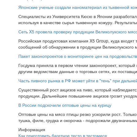
Японские ученые создали наноматериал из тыквенной ко
Специалисты из Университета Кюсю в Японии разработал
используя в качестве сырья тыквенную кожуру. Результат
Сеть X5 провела проверку продукции Великолукского мяс
Российская продуктовая компания X5 Group, куда входят т
сообщений об обнаружении в продукции Великолукского 
Пакет законопроектов о мониторинге цен на продовольств
Госдума приняла в первом чтении законопроект, который
другим ведомствам данные о торговых сетях, их поставщи
Часть пивного рынка в РФ может уйти в "тень" при дальн
Существенный рост акцизов на пиво, который наблюдаетс
продукции. Дальнейшее повышение акцизов грозит уходом 
В России подскочили оптовые цены на курицу
Оптовые цены на мясо птицы резко ускорили рост. Тольк
тушка, филе, грудка и окорочка - подорожали двузначным
Информация
Как приготовить багетное тесто в тестомесе