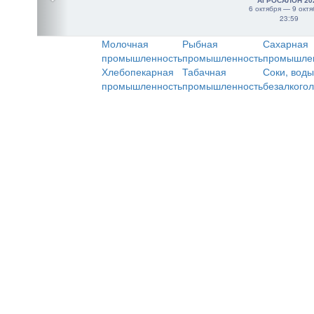
АГРОСАЛОН 20
6 октября — 9 октя
23:59
Молочная
Рыбная
Сахарная
промышленность
промышленность
промышле
Хлебопекарная
Табачная
Соки, воды
промышленность
промышленность
безалкого