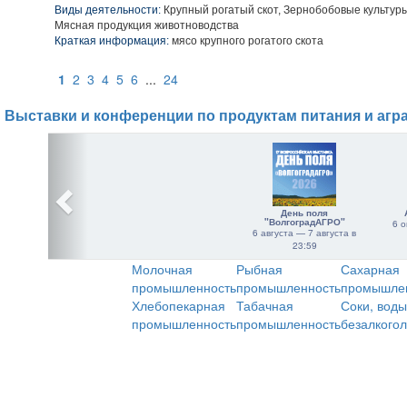
Виды деятельности:
Крупный рогатый скот, Зернобобовые культуры
Мясная продукция животноводства
Краткая информация:
мясо крупного рогатого скота
1
2
3
4
5
6
...
24
Выставки и конференции по продуктам питания и агр
День поля
"ВолгоградАГРО"
6 о
6 августа — 7 августа в
23:59
Молочная
Рыбная
Сахарная
промышленность
промышленность
промышле
Хлебопекарная
Табачная
Соки, воды
промышленность
промышленность
безалкого