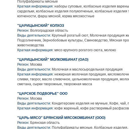
Полуфабрикаты мясные
Краткая информация:
наборы суповые, колбасные изделия вареные
сардельки, колбасные изделия полукопченые, колбасные изделия 
копчености, фарш мясной, корма мясокостные
"ЦАРИЦЫНСКИЙ" КОЛХОЗ
Регион:
Волгоградская область
Виды деятельности:
Крупный рогатый скот, Молочная продукция ж
Подсолнечник, Зернобобовые культуры, Свиноводство, Мясная пр
животноводства
Краткая информация:
мясо крупного рогатого скота, молоко
"ЦАРИЦЫНСКИЙ" МОЛКОМБИНАТ (ОАО)
Регион:
Москва
Виды деятельности:
Молочная и маслосыродельная продукция
Краткая информация:
нежирная молочная продукция, кисломолочн
сливки, творог, масло сливочное, цельномолочная продукция, моло
сметана, сырки творожные, творожная масса
"ЦАРСКОЕ ПОДВОРЬЕ" ООО
Регион:
Москва
Виды деятельности:
Кондитерские изделия не мучные, Кофе, чай, 
Краткая информация:
кофе жареный, кофе растворимый расфасов
"ЦАРЬ-МЯСО" БРЯНСКИЙ МЯСОКОМБИНАТ (ООО)
Регион:
Брянская область
Виды деятельности:
Полуфабрикаты мясные, Колбасные изделия,