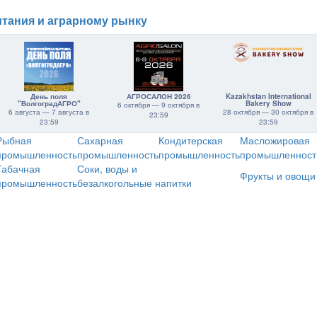
тания и аграрному рынку
День поля
АГРОСАЛОН 2026
Kazakhstan International
"ВолгоградАГРО"
Bakery Show
6 октября — 9 октября в
6 августа — 7 августа в
28 октября — 30 октября в
23:59
23:59
23:59
Рыбная
Сахарная
Кондитерская
Масложировая
промышленность
промышленность
промышленность
промышленност
Табачная
Соки, воды и
Фрукты и овощи
промышленность
безалкогольные напитки