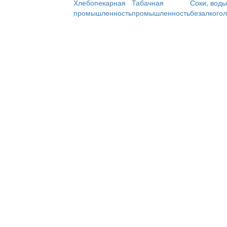
Хлебопекарная
Табачная
Соки, воды
промышленность
промышленность
безалкого