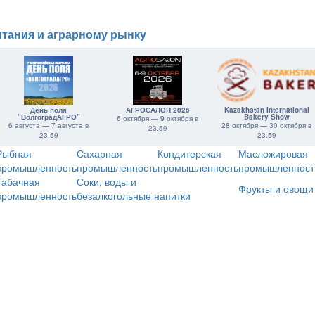
тания и аграрному рынку
День поля
АГРОСАЛОН 2026
Kazakhstan International
"ВолгоградАГРО"
Bakery Show
6 октября — 9 октября в
6 августа — 7 августа в
28 октября — 30 октября в
23:59
23:59
23:59
Рыбная
Сахарная
Кондитерская
Масложировая
промышленность
промышленность
промышленность
промышленност
Табачная
Соки, воды и
Фрукты и овощи
промышленность
безалкогольные напитки