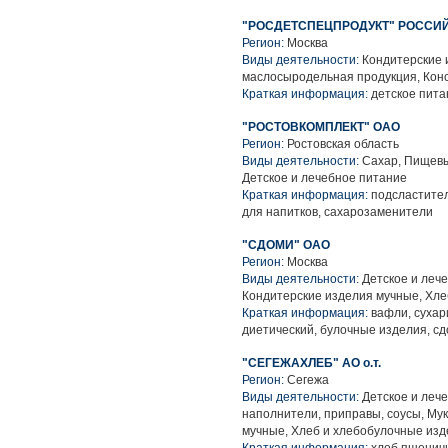
"РОСДЕТСПЕЦПРОДУКТ" РОССИ
Регион:
Москва
Виды деятельности:
Кондитерские 
маслосыродельная продукция, Конс
Краткая информация:
детское пита
"РОСТОВКОМПЛЕКТ" ОАО
Регион:
Ростовская область
Виды деятельности:
Сахар, Пищевы
Детское и лечебное питание
Краткая информация:
подсластител
для напитков, сахарозаменители
"СДОМИ" ОАО
Регион:
Москва
Виды деятельности:
Детское и лече
Кондитерские изделия мучные, Хле
Краткая информация:
вафли, сухар
диетический, булочные изделия, сд
"СЕГЕЖАХЛЕБ" АО о.т.
Регион:
Сегежа
Виды деятельности:
Детское и леч
наполнители, приправы, соусы, Му
мучные, Хлеб и хлебобулочные из