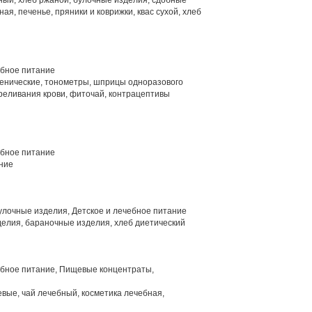
ый, хлеб ржаной, булочные изделия, сдобные
ая, печенье, пряники и коврижки, квас сухой, хлеб
ебное питание
енические, тонометры, шприцы одноразового
реливания крови, фиточай, контрацептивы
ебное питание
ние
улочные изделия, Детское и лечебное питание
елия, бараночные изделия, хлеб диетический
ебное питание, Пищевые концентраты,
вые, чай лечебный, косметика лечебная,