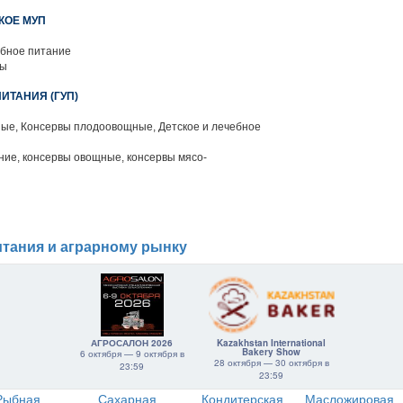
КОЕ МУП
ебное питание
ты
ИТАНИЯ (ГУП)
ые, Консервы плодоовощные, Детское и лечебное
ние, консервы овощные, консервы мясо-
тания и аграрному рынку
АГРОСАЛОН 2026
Kazakhstan International
Bakery Show
6 октября — 9 октября в
28 октября — 30 октября в
23:59
23:59
Рыбная
Сахарная
Кондитерская
Масложировая