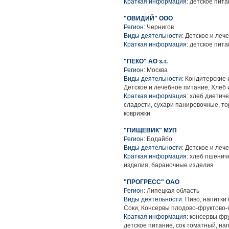
Краткая информация:
детское пита
"ОВИДИЙ" ООО
Регион:
Чернигов
Виды деятельности:
Детское и леч
Краткая информация:
детское пита
"ПЕКО" АО з.т.
Регион:
Москва
Виды деятельности:
Кондитерские 
Детское и лечебное питание, Хлеб
Краткая информация:
хлеб диетиче
сладости, сухари панировочные, то
коврижки
"ПИЩЕВИК" МУП
Регион:
Бодайбо
Виды деятельности:
Детское и леч
Краткая информация:
хлеб пшеничн
изделия, бараночные изделия
"ПРОГРЕСС" ОАО
Регион:
Липецкая область
Виды деятельности:
Пиво, напитки 
Соки, Консервы плодово-фруктово
Краткая информация:
консервы фру
детское питание, сок томатный, на