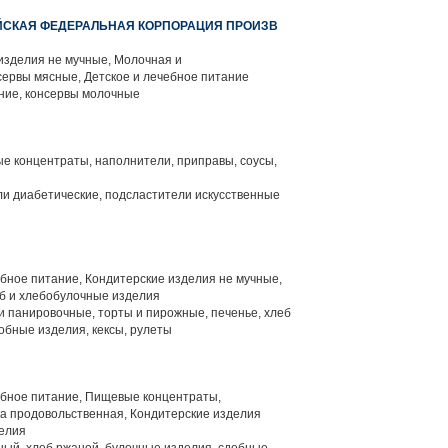
ЙСКАЯ ФЕДЕРАЛЬНАЯ КОРПОРАЦИЯ ПРОИЗВ
изделия не мучные, Молочная и
ервы мясные, Детское и лечебное питание
ние, консервы молочные
е концентраты, наполнители, приправы, соусы,
и диабетические, подсластители искусственные
бное питание, Кондитерские изделия не мучные,
б и хлебобулочные изделия
и панировочные, торты и пирожные, печенье, хлеб
обные изделия, кексы, рулеты
ебное питание, Пищевые концентраты,
ка продовольственная, Кондитерские изделия
делия