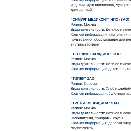
Краткая информация:
хлеб пшеничн
изделия, мука пшеничная, мука ржан
диетический
"СИМУРГ МЕДИКОНТ" НПО (ЗАО)
Регион:
Москва
Виды деятельности:
Детское и леч
Краткая информация:
тампоны гиги
пользования, оборудование для пе
внутриматочные
"ТЕЛЕДИСК-ХОЛДИНГ" ООО
Регион:
Москва
Виды деятельности:
Детское и леч
Краткая информация:
детское пита
"ТИПЕК" ЗАО
Регион:
Советск
Виды деятельности:
Хлеб и хлебоб
Краткая информация:
булочные изд
"ТРЕТЬЯ МЕДИЦИНА" ЗАО
Регион:
Москва
Виды деятельности:
Детское и леч
наполнители, приправы, соусы
Краткая информация:
добавки пище
медикаменты