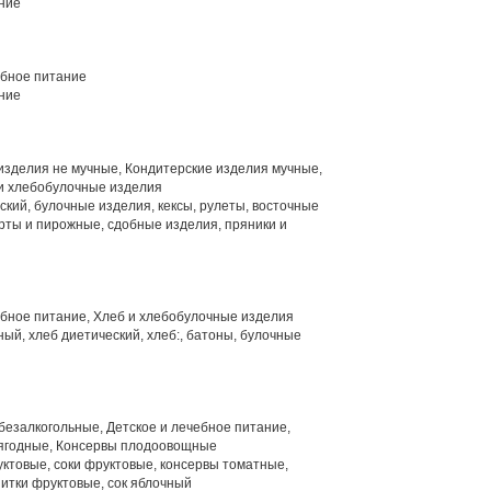
ние
ебное питание
ние
изделия не мучные, Кондитерские изделия мучные,
 и хлебобулочные изделия
ский, булочные изделия, кексы, рулеты, восточные
рты и пирожные, сдобные изделия, пряники и
ебное питание, Хлеб и хлебобулочные изделия
ый, хлеб диетический, хлеб:, батоны, булочные
безалкогольные, Детское и лечебное питание,
-ягодные, Консервы плодоовощные
ктовые, соки фруктовые, консервы томатные,
питки фруктовые, сок яблочный