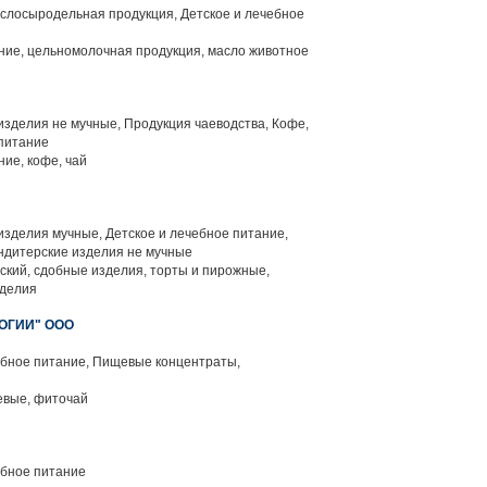
слосыродельная продукция, Детское и лечебное
ние, цельномолочная продукция, масло животное
зделия не мучные, Продукция чаеводства, Кофе,
 питание
ие, кофе, чай
зделия мучные, Детское и лечебное питание,
ндитерские изделия не мучные
ский, сдобные изделия, торты и пирожные,
зделия
ОГИИ" ООО
ебное питание, Пищевые концентраты,
евые, фиточай
ебное питание