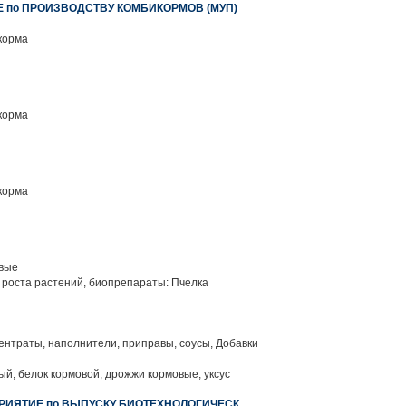
 по ПРОИЗВОДСТВУ КОМБИКОРМОВ (МУП)
корма
корма
корма
вые
роста растений, биопрепараты: Пчелка
нтраты, наполнители, приправы, соусы, Добавки
ый, белок кормовой, дрожжи кормовые, уксус
РИЯТИЕ по ВЫПУСКУ БИОТЕХНОЛОГИЧЕСК