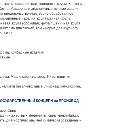
нтраты, наполнители, приправы, соусы, Корма и
Крупа, Макароны и аналогичные мучные изделия,
ка продовольственная, Зерно обработанное
 макаронные изделия, крупа манная, крупа
чневая, крупа гороховая, крупа пшеничная, крупа
мбикорма для свиней, комбикорма для крупного
ки актив
корма, Колбасные изделия
остные
орма, Масло растительное, Пиво, напитки
, напитки безалкогольные, лимонад, комбикорма,
ГОСУДАРСТВЕННЫЙ КОНЦЕРН по ПРОИЗВОД
вые, Спирт
ашних животных, ферменты, спирт-ректификат,
ты диагностические, мел химически осажденный