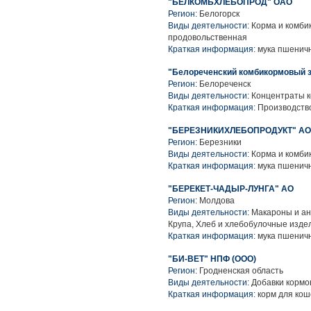
"БЕЛКОМБХЛЕБОПРОД" ОАО
Регион:
Белогорск
Виды деятельности:
Корма и комбик
продовольственная
Краткая информация:
мука пшеничн
"Белореченский комбикормовый 
Регион:
Белореченск
Виды деятельности:
Концентраты к
Краткая информация:
Производство
"БЕРЕЗНИКИХЛЕБОПРОДУКТ" АО о
Регион:
Березники
Виды деятельности:
Корма и комбик
Краткая информация:
мука пшеничн
"БЕРЕКЕТ-ЧАДЫР-ЛУНГА" АО
Регион:
Молдова
Виды деятельности:
Макароны и ан
Крупа, Хлеб и хлебобулочные изде
Краткая информация:
мука пшеничн
"БИ-ВЕТ" НПФ (ООО)
Регион:
Гродненская область
Виды деятельности:
Добавки кормо
Краткая информация:
корм для коше