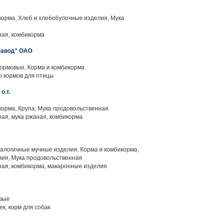
орма, Хлеб и хлебобулочные изделия, Мука
ая, комбикорма
завод" ОАО
ормовые, Корма и комбикорма
 кормов для птицы
.т.
орма, Крупа, Мука продовольственная
ая, мука ржаная, комбикорма
алогичные мучные изделия, Корма и комбикорма,
лия, Мука продовольственная
ая, комбикорма, макаронные изделия
вые
к, корм для собак