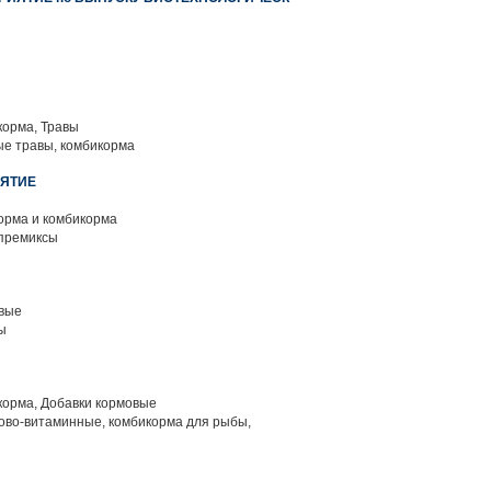
корма, Травы
е травы, комбикорма
ИЯТИЕ
орма и комбикорма
премиксы
вые
ы
корма, Добавки кормовые
ово-витаминные, комбикорма для рыбы,