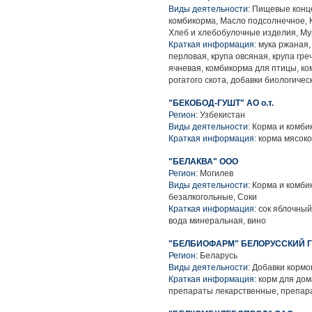
Виды деятельности:
Пищевые конце
комбикорма, Масло подсолнечное, 
Хлеб и хлебобулочные изделия, Му
Краткая информация:
мука ржаная,
перловая, крупа овсяная, крупа гре
ячневая, комбикорма для птицы, ко
рогатого скота, добавки биологичес
"БЕКОБОД-ГУШТ" АО о.т.
Регион:
Узбекистан
Виды деятельности:
Корма и комби
Краткая информация:
корма мясок
"БЕЛАКВА" ООО
Регион:
Могилев
Виды деятельности:
Корма и комбик
безалкогольные, Соки
Краткая информация:
сок яблочный
вода минеральная, вино
"БЕЛБИОФАРМ" БЕЛОРУССКИЙ 
Регион:
Беларусь
Виды деятельности:
Добавки кормо
Краткая информация:
корм для дом
препараты лекарственные, препара