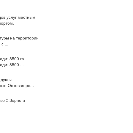
дов услуг местным
портом.
туры на территории
 ...
ади: 8500 га
ди: 8500 ...
одукты
ные Оптовая ре...
во :: Зерно и