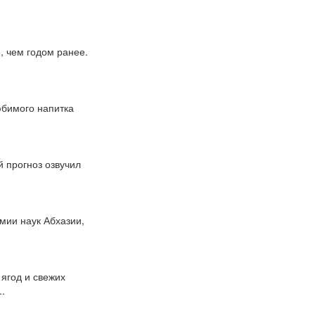
, чем годом ранее.
юбимого напитка
.
й прогноз озвучил
мии наук Абхазии,
ягод и свежих
.