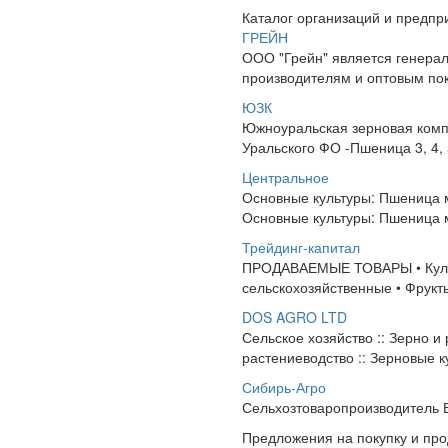
Каталог организаций и предпр
ГРЕЙН
ООО "Грейн" является генера
производителям и оптовым по
ЮЗК
Южноуральская зерновая компа
Уральского ФО -Пшеница 3, 4, 
Центральное
Основные культуры: Пшеница м
Основные культуры: Пшеница м
Трейдинг-капитал
ПРОДАВАЕМЫЕ ТОВАРЫ • Культу
сельскохозяйственные • Фрукт
DOS AGRO LTD
Сельское хозяйство :: Зерно и
растениеводство :: Зерновые ку
Сибирь-Агро
Сельхозтоваропроизводитель В
Предложения на покупку и пр