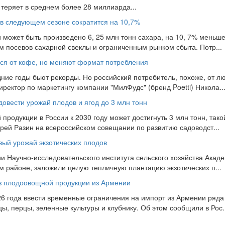
 теряет в среднем более 28 миллиарда...
 в следующем сезоне сократится на 10,7%
и может быть произведено 6, 25 млн тонн сахара, на 10, 7% меньше
 посевов сахарной свеклы и ограниченным рынком сбыта. Потр...
ься от кофе, но меняют формат потребления
ие годы бьют рекорды. Но российский потребитель, похоже, от л
иректор по маркетингу компании "МилФудс" (бренд Poetti) Никола..
довести урожай плодов и ягод до 3 млн тонн
продукции в России к 2030 году может достигнуть 3 млн тонн, тако
ей Разин на всероссийском совещании по развитию садоводст...
вый урожай экзотических плодов
и Научно-исследовательского института сельского хозяйства Акаде
 районе, заложили целую тепличную плантацию экзотических п...
оз плодоовощной продукции из Армении
26 года ввести временные ограничения на импорт из Армении ряда 
ы, перцы, зеленные культуры и клубнику. Об этом сообщили в Рос..