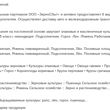
иятий
льным партнером ООО «ЗерноСбыт» и активно предоставляет 6 ви
купателям. Осуществляет доставку авто и железнодорожным транс
ния на постоянной основе закупает злаковые и масленичные куль
5 класс+ некондиция -Подсолнечник -Горох -Лен -Ячмень Работаем с
ягкая, Ячмень пивоваренный, Подсолнечник, Лён. Посевные площ
ягкая, Ячмень пивоваренный, Подсолнечник, Лён. Посевные площа
ры зерновые • Культуры злаковые • Овощи • Овощи свежие • Пр
ы • Горох • Корнеплоды кормовые • Крупа перловая • Крупы гречиш
 растениеводство :: Зерновые культуры :: Пшеница Сельское хозяйст
льтуры :: Ячмень Сельское хозяйство :: Зерно и растениеводство...
ыращиваемые культуры: рапс, лён, горох, пшеница...
одажу продукции