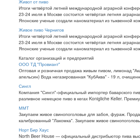
Живот от пиво
Итоги четвёртой летней международной аграрной конфе
23-24 июля в Москве состоится четвёртая летняя аграр
Японские ученые создали наноматериал из тыквенной ко
Живое пиво Чернигов
Итоги четвёртой летней международной аграрной конфе
23-24 июля в Москве состоится четвёртая летняя аграр
Японские ученые создали наноматериал из тыквенной ко
Каталог организаций и предприятий
ООО ТД "Провиант"
Оптовая и розничная продажа живым пивом, лимонад "Акап
апельсин) Вода негазированная "КубАква" - 19 л, очищен
Сингл
Компания "Сингл"-официальный импортер баварского пива 
разливное немецкое пиво в кегах Konigliche Keller. Премиум
ММТ
Закупаем живое свинопоголовье для забоя, фураж. Прода
калиброванный "Лакомка". Закупаем живое свинопоголовье
Норт Бир Хаус
North Beer House — официальный дистрибьютор пива выс