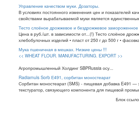
Управление качеством муки. Дозаторы.
В условиях постоянного изменения цен и показателей ка
свойствами вырабатываемой муки является единственны
Тесто слоёное дрожжевое и бездрожжевое замороженное
Цена в руб./шт. в зависимости от...(!) Тесто слоёное др
хлебобулочных изделий • пласт от 250 г до 500 г • фасовка 
Мука пшеничная в мешках. Низкие цены !!!
<< WHEAT FLOUR. MANUFACTURING. EXPORT >>
Агропромышленный Холдинг SBPRussia осу...
Radiamuls Sorb Е491, сорбитан моностеарат
Сорбитан моностеарат (SMS) - пищевая добавка E491 — эм
текстуратор, связующего компонента для пищевой промы
Блок ссыло