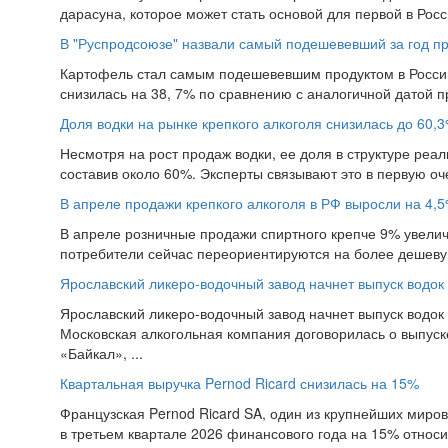
дарасуна, которое может стать основой для первой в Рос
В "Руспродсоюзе" назвали самый подешевевший за год пр
Картофель стал самым подешевевшим продуктом в России 
снизилась на 38, 7% по сравнению с аналогичной датой пр
Доля водки на рынке крепкого алкоголя снизилась до 60,
Несмотря на рост продаж водки, ее доля в структуре реа
составив около 60%. Эксперты связывают это в первую о
В апреле продажи крепкого алкоголя в РФ выросли на 4,
В апреле розничные продажи спиртного крепче 9% увеличил
потребители сейчас переориентируются на более дешевую 
Ярославский ликеро-водочный завод начнет выпуск водок
Ярославский ликеро-водочный завод начнет выпуск водок
Московская алкогольная компания договорилась о выпуск
«Байкал», ...
Квартальная выручка Pernod Ricard снизилась на 15%
Французская Pernod Ricard SA, один из крупнейших миро
в третьем квартале 2026 финансового года на 15% относит