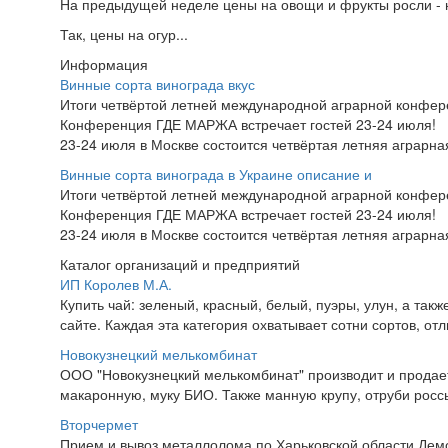
На предыдущей неделе цены на овощи и фрукты росли - н
Так, цены на огур...
Информация
Винные сорта винограда вкус
Итоги четвёртой летней международной аграрной конфе
Конференция ГДЕ МАРЖА встречает гостей 23-24 июля!
23-24 июля в Москве состоится четвёртая летняя аграр
Винные сорта винограда в Украине описание и
Итоги четвёртой летней международной аграрной конфе
Конференция ГДЕ МАРЖА встречает гостей 23-24 июля!
23-24 июля в Москве состоится четвёртая летняя аграр
Каталог организаций и предприятий
ИП Королев М.А.
Купить чай: зеленый, красный, белый, пуэры, улун, а та
сайте. Каждая эта категория охватывает сотни сортов, от
Новокузнецкий мелькомбинат
ООО "Новокузнецкий мелькомбинат" производит и продает 
макаронную, муку БИО. Также манную крупу, отруби росс
Вторчермет
Прием и вывоз металлолома по Харьковской области.Дем