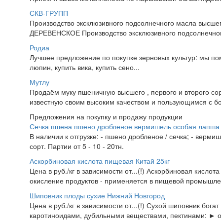
СКВ-ГРУПП
Производство эксклюзивного подсолнечного масла высшего
ДЕРЕВЕНСКОЕ Производство эксклюзивного подсолнечного 
Родиа
Лучшее предложение по покупке зерновых культур: мы помо
люпин, купить вика, купить сено...
Мутлу
Продаём муку пшеничную высшего , первого и второго сор
известную своим высоким качеством и пользующимся с бо
Предложения на покупку и продажу продукции
Сечка пшена пшено дробленое вермишель особая лапша 
В наличии к отгрузке: - пшено дробленое / сечка; - верми
сорт. Партии от 5 - 10 - 20тн.
Аскорбиновая кислота пищевая Китай 25кг
Цена в руб./кг в зависимости от...(!) Аскорбиновая кисло
окисление продуктов - применяется в пищевой промышлен
Шиповник плоды сухие Нижний Новгород
Цена в руб./кг в зависимости от...(!) Сухой шиповник бог
каротиноидами, дубильными веществами, пектинами: ► 