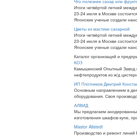
Что полезнее сахар или фрукт
Итоги четвёртой летней межд
23-24 июля в Москве состоит
Японские ученые создали нано
Цветы из мастики сахарной
Итоги четвёртой летней межд
23-24 июля в Москве состоит
Японские ученые создали нано
Каталог организаций и предпр
КОЗ
Камышинский Опытный Завод п
нефтепродуктов из ж/д цистерн
ИП Плотников Дмитрий Конста
Основным направлением в дея
оборудования. Своя производс
АЛВИД
Мы предлагаем анодированный
изготовления шкафов-купе, пр
Mastor Allstedt
Производство и ремонт линий