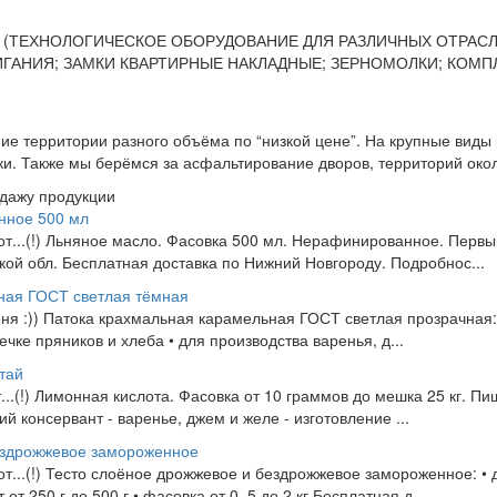
 (ТЕХНОЛОГИЧЕСКОЕ ОБОРУДОВАНИЕ ДЛЯ РАЗЛИЧНЫХ ОТРАСЛ
ГАНИЯ; ЗАМКИ КВАРТИРНЫЕ НАКЛАДНЫЕ; ЗЕРНОМОЛКИ; КОМ
е территории разного объёма по “низкой цене”. На крупные виды
и. Также мы берёмся за асфальтирование дворов, территорий около
одажу продукции
нное 500 мл
 от...(!) Льняное масло. Фасовка 500 мл. Нерафинированное. Перв
ой обл. Бесплатная доставка по Нижний Новгороду. Подробнос...
ная ГОСТ светлая тёмная
еня :)) Патока крахмальная карамельная ГОСТ светлая прозрачная:
ечке пряников и хлеба • для производства варенья, д...
тай
т...(!) Лимонная кислота. Фасовка от 10 граммов до мешка 25 кг. П
й консервант - варенье, джем и желе - изготовление ...
ездрожжевое замороженное
 от...(!) Тесто слоёное дрожжевое и бездрожжевое замороженное: • 
т 250 г до 500 г • фасовка от 0, 5 до 2 кг Бесплатная д...