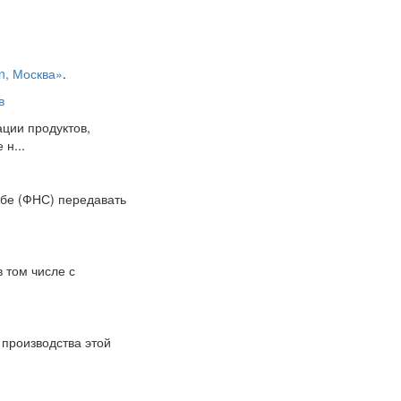
on, Москва»
.
в
ции продуктов,
н...
жбе (ФНС) передавать
в том числе с
 производства этой