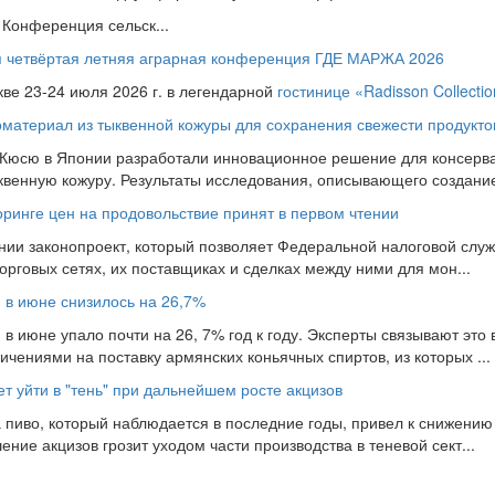
Конференция сельск...
ся четвёртая летняя аграрная конференция ГДЕ МАРЖА 2026
кве 23-24 июля 2026 г. в легендарной
гостинице «Radisson Collecti
материал из тыквенной кожуры для сохранения свежести продукто
 Кюсю в Японии разработали инновационное решение для консерва
ыквенную кожуру. Результаты исследования, описывающего создание 
оринге цен на продовольствие принят в первом чтении
нии законопроект, который позволяет Федеральной налоговой слу
рговых сетях, их поставщиках и сделках между ними для мон...
и в июне снизилось на 26,7%
 в июне упало почти на 26, 7% год к году. Эксперты связывают это 
чениями на поставку армянских коньячных спиртов, из которых ...
т уйти в "тень" при дальнейшем росте акцизов
 пиво, который наблюдается в последние годы, привел к снижению
ие акцизов грозит уходом части производства в теневой сект...