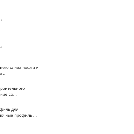
в
в
него слива нефти и
 ...
троительного
ие со...
офиль для
лочные профиль ...