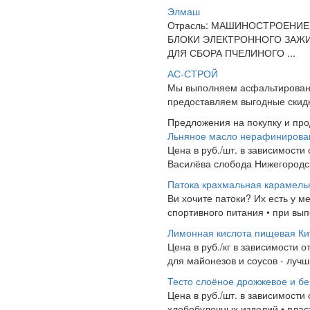
Элмаш
Отрасль: МАШИНОСТРОЕНИЕ
БЛОКИ ЭЛЕКТРОННОГО ЗАЖИ
ДЛЯ СБОРА ПЧЕЛИНОГО ...
АС-СТРОЙ
Мы выполняем асфальтировани
предоставляем выгодные скидк
Предложения на покупку и пр
Льняное масло нерафинирова
Цена в руб./шт. в зависимости
Василёва слобода Нижегородск
Патока крахмальная карамель
Ви хочите патоки? Их есть у м
спортивного питания • при вып
Лимонная кислота пищевая Ки
Цена в руб./кг в зависимости о
для майонезов и соусов - лучши
Тесто слоёное дрожжевое и б
Цена в руб./шт. в зависимости
хлебобулочных изделий • пласт о