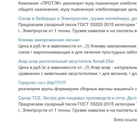
Компания «ПРОТЭК» реализует муку пшеничную хлебопекар
общего назначения, муку пшеничную хлебопекарную цель
Сахар в Люберцах и Электроуглях, грузим контейнеры, до
Предлагаем сахарный песок ГОСТ 33222-2015 категории Т
г. Электроугли от 1 тонны. Грузим навалом и на паллеты в
Клюква замороженная лесная
Цена в руб./кг в зависимости от...(!) Клюква замороженна
соков • жаропонижающее и для лечения простудных заболе
Агар-агар растительный загуститель Китай 25кг
Цена в руб./кг в зависимости от...(!) Агар-агар - натура
сравнении с животными загустителями: • для веганов, • д
Геркулес гост 24р!!!!!!!!!!
реализуем крупы формируем сборные вагоны машины!с нд
Сахар ТС2, Экстра для пищевых производств и опта. Дост
Предлагаем сахарный песок ГОСТ 33222-2015 категории Т
г. Электроугли от 1 тонны. Грузим навалом и на паллеты в
Блок ссыло