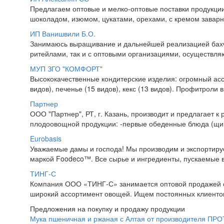
Предлагаем оптовые и мелко-оптовые поставки продукции 
шоколадом, изюмом, цукатами, орехами, с кремом заварн
ИП Ванишвили Б.О.
Занимаюсь выращивание и дальнейшей реализацией бахче
ритейлами, так и с оптовыми организациями, осуществляю
МУП ЗГО "КОМФОРТ"
Высококачественные кондитерские изделия: огромный асс
видов), печенье (15 видов), кекс (13 видов). Профитроли
Партнер
ООО "Партнер", РТ, г. Казань, производит и предлагает
плодоовощной продукции: -первые обеденные блюда (щи, 
Eurobasis
Уважаемые дамы и господа! Мы производим и экспортируе
маркой Foodeco™. Все сырье и ингредиенты, пускаемые в 
ТИНГ-С
Компания ООО «ТИНГ-С» занимается оптовой продажей о
широкий ассортимент овощей. Ищем постоянных клиентов 
Предложения на покупку и продажу продукции
Мука пшеничная и ржаная с Алтая от производителя ПР