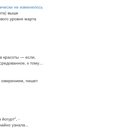
ически не изменилось
нта) выше
ового уровня марта
ка красоты — если,
редованное, к тому...
с ожирением, пишет
в йогурт", -
айно узнала...