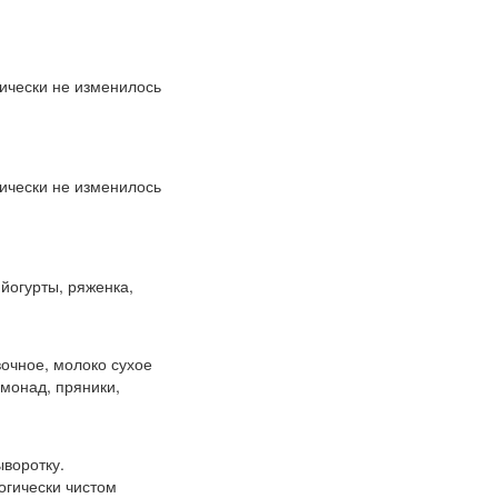
ически не изменилось
ически не изменилось
 йогурты, ряженка,
очное, молоко сухое
имонад, пряники,
ыворотку.
огически чистом