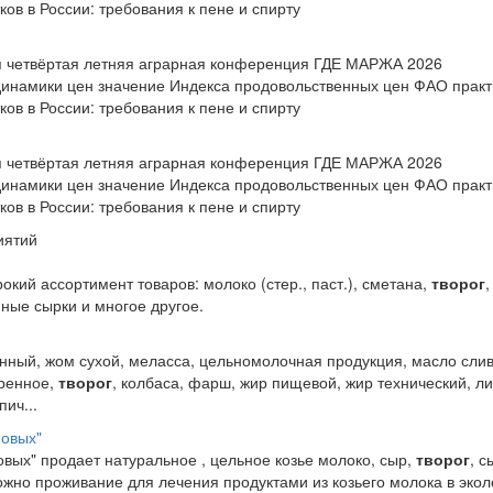
ов в России: требования к пене и спирту
ся четвёртая летняя аграрная конференция ГДЕ МАРЖА 2026
инамики цен значение Индекса продовольственных цен ФАО практ
ов в России: требования к пене и спирту
ся четвёртая летняя аграрная конференция ГДЕ МАРЖА 2026
инамики цен значение Индекса продовольственных цен ФАО практ
ов в России: требования к пене и спирту
иятий
окий ассортимент товаров: молоко (стер., паст.), сметана,
творог
,
ные сырки и многое другое.
анный, жом сухой, меласса, цельномолочная продукция, масло слив
иренное,
творог
, колбаса, фарш, жир пищевой, жир технический, л
пич...
новых"
овых" продает натуральное , цельное козье молоко, сыр,
творог
, с
жно проживание для лечения продуктами из козьего молока в экол