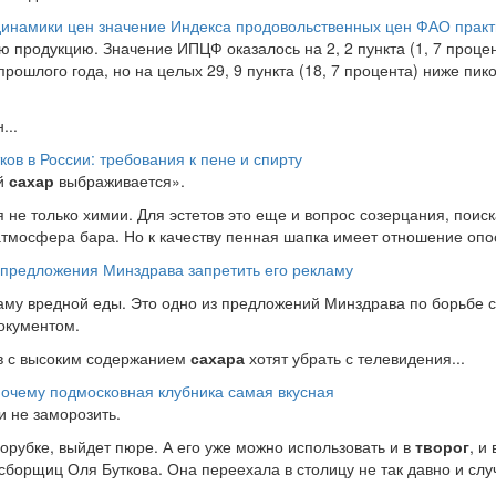
инамики цен значение Индекса продовольственных цен ФАО практ
ю продукцию. Значение ИПЦФ оказалось на 2, 2 пункта (1, 7 проце
рошлого года, но на целых 29, 9 пункта (18, 7 процента) ниже пик
...
ов в России: требования к пене и спирту
ый
сахар
выбраживается».
 не только химии. Для эстетов это еще и вопрос созерцания, поис
атмосфера бара. Но к качеству пенная шапка имеет отношение опос
 предложения Минздрава запретить его рекламу
ламу вредной еды. Это одно из предложений Минздрава по борьбе 
окументом.
в с высоким содержанием
сахара
хотят убрать с телевидения...
почему подмосковная клубника самая вкусная
и не заморозить.
орубке, выйдет пюре. А его уже можно использовать и в
творог
, и 
борщиц Оля Буткова. Она переехала в столицу не так давно и случ