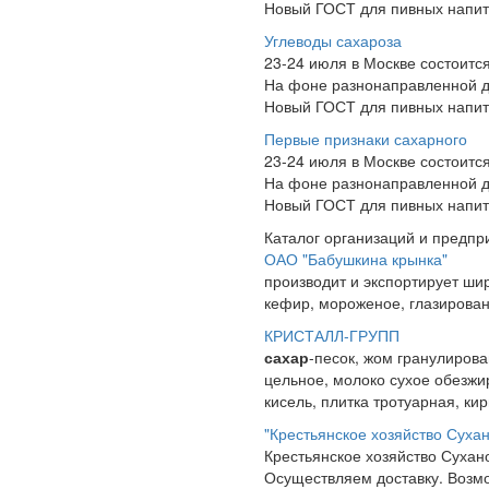
Новый ГОСТ для пивных напитк
Углеводы сахароза
23-24 июля в Москве состоит
На фоне разнонаправленной д
Новый ГОСТ для пивных напитк
Первые признаки сахарного
23-24 июля в Москве состоит
На фоне разнонаправленной д
Новый ГОСТ для пивных напитк
Каталог организаций и предпр
ОАО "Бабушкина крынка"
производит и экспортирует шир
кефир, мороженое, глазирован
КРИСТАЛЛ-ГРУПП
сахар
-песок, жом гранулиров
цельное, молоко сухое обезж
кисель, плитка тротуарная, кир
"Крестьянское хозяйство Суха
Крестьянское хозяйство Сухан
Осуществляем доставку. Возмо