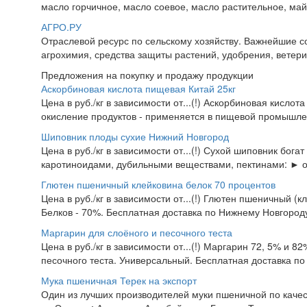
масло горчичное, масло соевое, масло растительное, майо
АГРО.РУ
Отраслевой ресурс по сельскому хозяйству. Важнейшие со
агрохимия, средства защиты растений, удобрения, ветерин
Предложения на покупку и продажу продукции
Аскорбиновая кислота пищевая Китай 25кг
Цена в руб./кг в зависимости от...(!) Аскорбиновая кисло
окисление продуктов - применяется в пищевой промышлен
Шиповник плоды сухие Нижний Новгород
Цена в руб./кг в зависимости от...(!) Сухой шиповник бог
каротиноидами, дубильными веществами, пектинами: ► 
Глютен пшеничный клейковина белок 70 процентов
Цена в руб./кг в зависимости от...(!) Глютен пшеничный (
Белков - 70%. Бесплатная доставка по Нижнему Новгороду.
Маргарин для слоёного и песочного теста
Цена в руб./кг в зависимости от...(!) Маргарин 72, 5% и 8
песочного теста. Универсальный. Бесплатная доставка по
Мука пшеничная Терек на экспорт
Один из лучших производителей муки пшеничной по качес