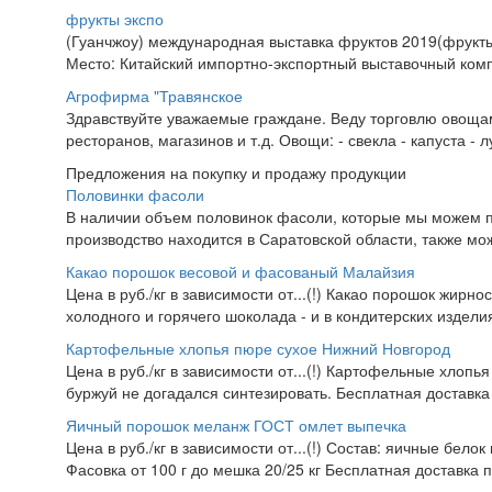
фрукты экспо
(Гуанчжоу) международная выставка фруктов 2019(фрукты
Место: Китайский импортно-экспортный выставочный компл
Агрофирма "Травянское
Здравствуйте уважаемые граждане. Веду торговлю овоща
ресторанов, магазинов и т.д. Овощи: - свекла - капуста - лу
Предложения на покупку и продажу продукции
Половинки фасоли
В наличии объем половинок фасоли, которые мы можем п
производство находится в Саратовской области, также мож
Какао порошок весовой и фасованый Малайзия
Цена в руб./кг в зависимости от...(!) Какао порошок жирно
холодного и горячего шоколада - и в кондитерских изделия
Картофельные хлопья пюре сухое Нижний Новгород
Цена в руб./кг в зависимости от...(!) Картофельные хлопья
буржуй не догадался синтезировать. Бесплатная доставка
Яичный порошок меланж ГОСТ омлет выпечка
Цена в руб./кг в зависимости от...(!) Состав: яичные белок
Фасовка от 100 г до мешка 20/25 кг Бесплатная доставка 