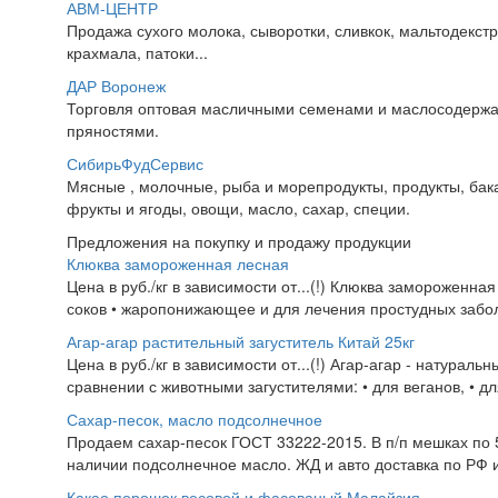
АВМ-ЦЕНТР
Продажа сухого молока, сыворотки, сливкок, мальтодекст
крахмала, патоки...
ДАР Воронеж
Торговля оптовая масличными семенами и маслосодержащ
пряностями.
СибирьФудСервис
Мясные , молочные, рыба и морепродукты, продукты, бака
фрукты и ягоды, овощи, масло, сахар, специи.
Предложения на покупку и продажу продукции
Клюква замороженная лесная
Цена в руб./кг в зависимости от...(!) Клюква замороженна
соков • жаропонижающее и для лечения простудных заболе
Агар-агар растительный загуститель Китай 25кг
Цена в руб./кг в зависимости от...(!) Агар-агар - натура
сравнении с животными загустителями: • для веганов, • д
Сахар-песок, масло подсолнечное
Продаем сахар-песок ГОСТ 33222-2015. В п/п мешках по 50
наличии подсолнечное масло. ЖД и авто доставка по РФ и
Какао порошок весовой и фасованый Малайзия