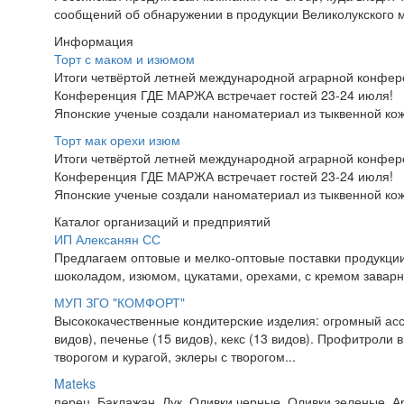
сообщений об обнаружении в продукции Великолукского 
Информация
Торт с маком и изюмом
Итоги четвёртой летней международной аграрной конфе
Конференция ГДЕ МАРЖА встречает гостей 23-24 июля!
Японские ученые создали наноматериал из тыквенной ко
Торт мак орехи изюм
Итоги четвёртой летней международной аграрной конфе
Конференция ГДЕ МАРЖА встречает гостей 23-24 июля!
Японские ученые создали наноматериал из тыквенной ко
Каталог организаций и предприятий
ИП Алексанян СС
Предлагаем оптовые и мелко-оптовые поставки продукции 
шоколадом, изюмом, цукатами, орехами, с кремом заварн
МУП ЗГО "КОМФОРТ"
Высококачественные кондитерские изделия: огромный ас
видов), печенье (15 видов), кекс (13 видов). Профитроли
творогом и курагой, эклеры с творогом...
Mateks
перец, Баклажан, Лук, Оливки черные, Оливки зеленые, А