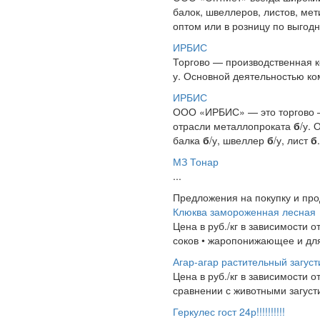
балок, швеллеров, листов, ме
оптом или в розницу по выгодн
ИРБИС
Торгово — производственная к
у. Основной деятельностью ком
ИРБИС
ООО «ИРБИС» — это торгово —
отрасли металлопроката
б
/у.
балка
б
/у, швеллер
б
/у, лист
б
.
МЗ Тонар
...
Предложения на покупку и пр
Клюква замороженная лесная
Цена в руб./кг в зависимости 
соков • жаропонижающее и для
Агар-агар растительный загуст
Цена в руб./кг в зависимости 
сравнении с животными загусти
Геркулес гост 24р!!!!!!!!!!