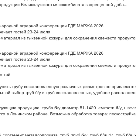
продукции Великолукского мясокомбината запрещенной доба...
ународной аграрной конференции ГДЕ МАРЖА 2026
чает гостей 23-24 июля!
материал из тыквенной кожуры для сохранения свежести продукто
ународной аграрной конференции ГДЕ МАРЖА 2026
чает гостей 23-24 июля!
материал из тыквенной кожуры для сохранения свежести продукто
иятий
 купить трубу восстановленную различных диаметров по привлекат
шой выбор труб б/у и труб восстановленных, удобное расположени
едующую продукцию: труба
б
/у диаметр 51-1420. емкости
б
/у, шве
ится в Ленинском районе. Возможна обработка товара: пескоструйка
 сортамент металлопроката, труб, труб
б
/у, труб
б
/ш г/д, труб
б
/ш 