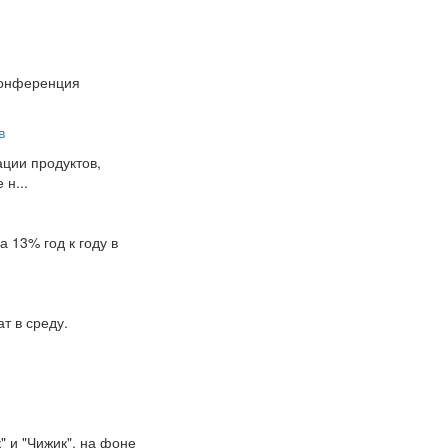
Конференция
в
ции продуктов,
н...
 13% год к году в
т в среду.
" и "Чижик", на фоне