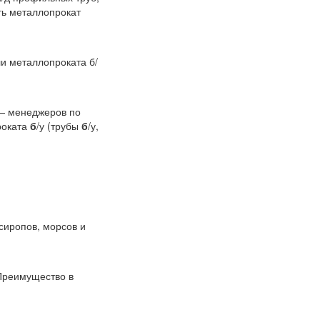
ть металлопрокат
ли металлопроката б/
 — менеджеров по
роката
б
/у (трубы
б
/у,
 сиропов, морсов и
 Преимущество в