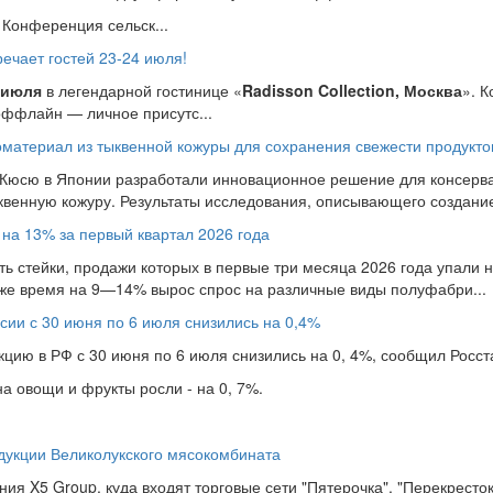
Конференция сельск...
чает гостей 23-24 июля!
 июля
в легендарной гостинице «
Radisson Collection, Москва
». 
оффлайн — личное присутс...
материал из тыквенной кожуры для сохранения свежести продукто
 Кюсю в Японии разработали инновационное решение для консерва
ыквенную кожуру. Результаты исследования, описывающего создание 
 на 13% за первый квартал 2026 года
ь стейки, продажи которых в первые три месяца 2026 года упали на
 же время на 9—14% вырос спрос на различные виды полуфабри...
сии с 30 июня по 6 июля снизились на 0,4%
ию в РФ с 30 июня по 6 июля снизились на 0, 4%, сообщил Росста
 овощи и фрукты росли - на 0, 7%.
дукции Великолукского мясокомбината
ия X5 Group, куда входят торговые сети "Пятерочка", "Перекресток