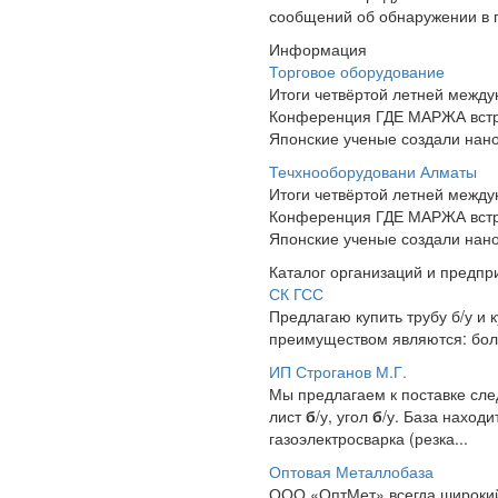
сообщений об обнаружении в 
Информация
Торговое оборудование
Итоги четвёртой летней межд
Конференция ГДЕ МАРЖА встре
Японские ученые создали нано
Течхнооборудовани Алматы
Итоги четвёртой летней межд
Конференция ГДЕ МАРЖА встре
Японские ученые создали нано
Каталог организаций и предпр
СК ГСС
Предлагаю купить трубу б/у и
преимуществом являются: боль
ИП Строганов М.Г.
Мы предлагаем к поставке сл
лист
б
/у, угол
б
/у. База наход
газоэлектросварка (резка...
Оптовая Металлобаза
ООО «ОптМет» всегда широкий