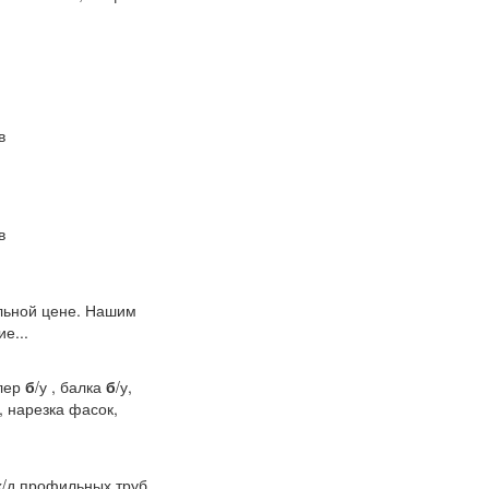
в
в
ельной цене. Нашим
е...
ллер
б
/у , балка
б
/у,
, нарезка фасок,
х/д профильных труб,