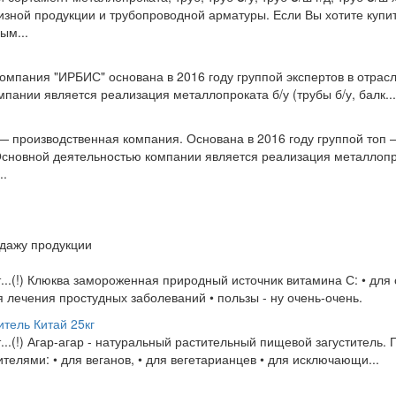
тизной продукции и трубопроводной арматуры. Если Вы хотите купи
ым...
омпания "ИРБИС" основана в 2016 году группой экспертов в отрас
пании является реализация металлопроката б/у (трубы б/у, балк...
 производственная компания. Основана в 2016 году группой топ
 Основной деятельностью компании является реализация металлоп
..
одажу продукции
от...(!) Клюква замороженная природный источник витамина С: • для
 лечения простудных заболеваний • пользы - ну очень-очень.
итель Китай 25кг
от...(!) Агар-агар - натуральный растительный пищевой загуститель.
телями: • для веганов, • для вегетарианцев • для исключающи...