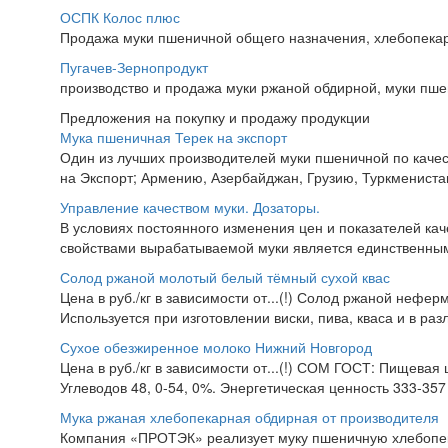
ОСПК Колос плюс
Продажа муки пшеничной общего назначения, хлебопекар
Пугачев-Зернопродукт
производство и продажа муки ржаной обдирной, муки пшен
Предложения на покупку и продажу продукции
Мука пшеничная Терек на экспорт
Один из лучших производителей муки пшеничной по качес
на Экспорт; Армению, Азербайджан, Грузию, Туркменистан,
Управление качеством муки. Дозаторы.
В условиях постоянного изменения цен и показателей ка
свойствами вырабатываемой муки является единственны
Солод ржаной молотый белый тёмный сухой квас
Цена в руб./кг в зависимости от...(!) Солод ржаной неф
Используется при изготовлении виски, пива, кваса и в ра
Сухое обезжиренное молоко Нижний Новгород
Цена в руб./кг в зависимости от...(!) СОМ ГОСТ: Пищевая 
Углеводов 48, 0-54, 0%. Энергетическая ценность 333-357 
Мука ржаная хлебопекарная обдирная от производителя
Компания «ПРОТЭК» реализует муку пшеничную хлебопекар