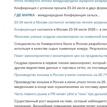
Итоги четвёртой летней международной аграрной конфе
Конференция с успехом прошла 23-24 июля в двух форма
ГДЕ МАРЖА
- международная Конференция сельск...
23-24 июля в Москве состоится четвёртая летняя аграр
Конференция
состоится в Москве 23-24 июля 2026 г. в л
Японские ученые создали наноматериал из тыквенной ко
Специалисты из Университета Кюсю в Японии разработал
используя в качестве сырья тыквенную кожуру. Результат
Пакет законопроектов о мониторинге цен на продовольств
Госдума приняла в первом чтении законопроект, который
другим ведомствам данные о торговых сетях, их поставщи
Производство коньяка в России в июне снизилось на 26,7
Производство коньяка в России в июне упало почти на 26, 
введенными в конце мая ограничениями на поставку армян
Часть пивного рынка в РФ может уйти в "тень" при дальн
Существенный рост акцизов на пиво, который наблюдаетс
продукции. Дальнейшее повышение акцизов грозит уходом 