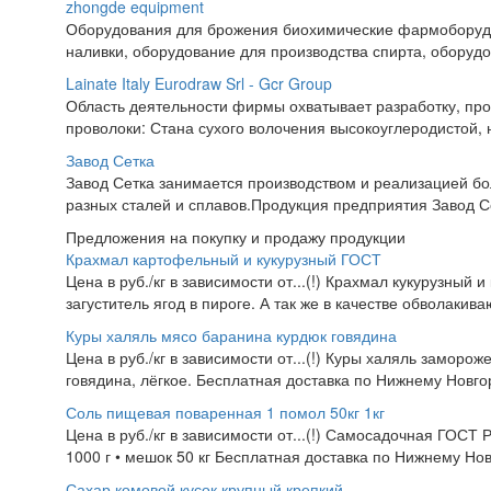
zhongde equipment
Оборудования для брожения биохимические фармоборудов
наливки, оборудование для производства спирта, оборудов
Lainate Italy Eurodraw Srl - Gcr Group
Область деятельности фирмы охватывает разработку, про
проволоки: Стана сухого волочения высокоуглеродистой, 
Завод Сетка
Завод Сетка занимается производством и реализацией бо
разных сталей и сплавов.Продукция предприятия Завод Сет
Предложения на покупку и продажу продукции
Крахмал картофельный и кукурузный ГОСТ
Цена в руб./кг в зависимости от...(!) Крахмал кукурузный 
загуститель ягод в пироге. А так же в качестве обволакив
Куры халяль мясо баранина курдюк говядина
Цена в руб./кг в зависимости от...(!) Куры халяль заморож
говядина, лёгкое. Бесплатная доставка по Нижнему Новгор
Соль пищевая поваренная 1 помол 50кг 1кг
Цена в руб./кг в зависимости от...(!) Самосадочная ГОСТ
1000 г • мешок 50 кг Бесплатная доставка по Нижнему Нов
Сахар комовой кусок крупный крепкий