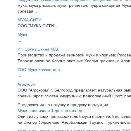
мука, мука рисовая, мука гречневая, пудра сахарная Мука
солевая...
МУКА-СИТИ
ООО "МУКА-СИТИ"...
Мука
...
ИП Солнышкина М.В.
Производство и продажа зерновой муки и хлопьев: Рисова
Толокно овсяное Хлопья овсяные Хлопья гречневые Хлопь
ТОО Мука Казахстана
...
Агрокорм
ООО "Агрокорм" г. Белгород предлагает: натуральная рыбн
соевый шрот; глютен кукурузный; подсолнечный шрот; пр
Предложения на покупку и продажу продукции
Мука пшеничная Терек на экспорт
Один из лучших производителей муки пшеничной по качес
на Экспорт; Армению, Азербайджан, Грузию, Туркменистан,
Мука пшеничная и ржаная с Алтая от производителя ПР