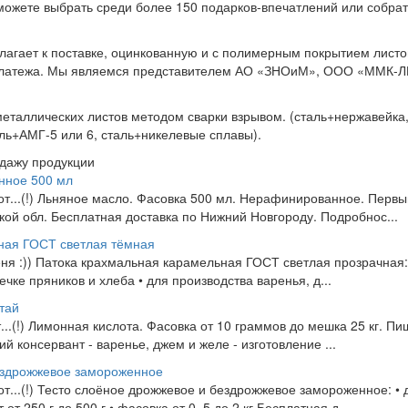
ожете выбрать среди более 150 подарков-впечатлений или собрать
агает к поставке, оцинкованную и с полимерным покрытием листо
 платежа. Мы являемся представителем АО «ЗНОиМ», ООО «ММК-ЛМ
еталлических листов методом сварки взрывом. (сталь+нержавейка,
аль+АМГ-5 или 6, сталь+никелевые сплавы).
одажу продукции
нное 500 мл
 от...(!) Льняное масло. Фасовка 500 мл. Нерафинированное. Перв
ой обл. Бесплатная доставка по Нижний Новгороду. Подробнос...
ная ГОСТ светлая тёмная
еня :)) Патока крахмальная карамельная ГОСТ светлая прозрачная:
ечке пряников и хлеба • для производства варенья, д...
тай
т...(!) Лимонная кислота. Фасовка от 10 граммов до мешка 25 кг. П
й консервант - варенье, джем и желе - изготовление ...
ездрожжевое замороженное
 от...(!) Тесто слоёное дрожжевое и бездрожжевое замороженное: • 
т 250 г до 500 г • фасовка от 0, 5 до 2 кг Бесплатная д...