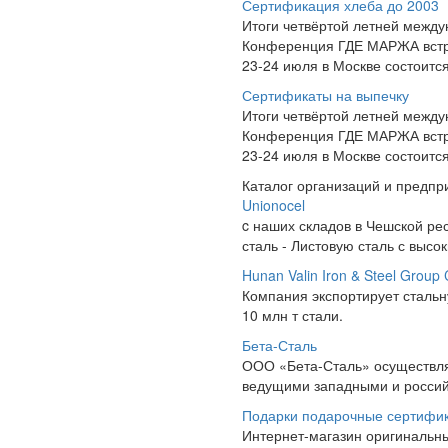
Сертификация хлеба до 2003
Итоги четвёртой летней межд
Конференция ГДЕ МАРЖА встре
23-24 июля в Москве состоит
Сертификаты на выпечку
Итоги четвёртой летней межд
Конференция ГДЕ МАРЖА встре
23-24 июля в Москве состоит
Каталог организаций и предпр
Unionocel
c наших складов в Чешской ре
сталь - Листовую сталь с высо
Hunan Valin Iron & Steel Group
Компания экспортирует стальн
10 млн т стали.
Бета-Сталь
ООО «Бета-Сталь» осуществля
ведущими западными и российс
Подарки подарочные сертифи
Интернет-магазин оригинальн