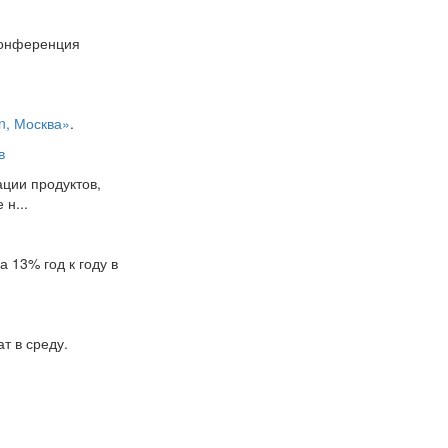
Конференция
on, Москва»
.
в
ции продуктов,
н...
 13% год к году в
т в среду.