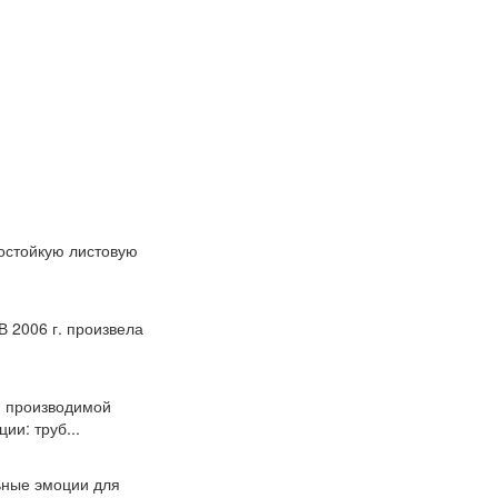
состойкую листовую
В 2006 г. произвела
и производимой
и: труб...
ьные эмоции для