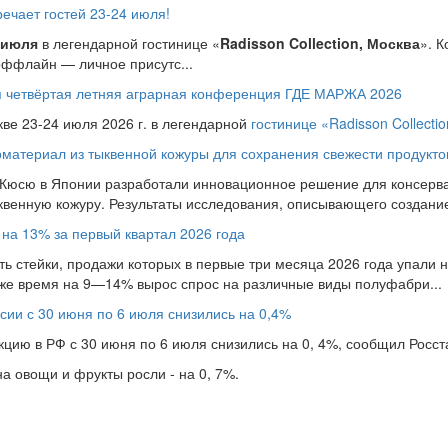
чает гостей 23-24 июля!
 июля
в легендарной гостинице «
Radisson Collection, Москва
». 
оффлайн — личное присутс...
ся четвёртая летняя аграрная конференция ГДЕ МАРЖА 2026
кве 23-24 июля 2026 г. в легендарной
гостинице «Radisson Collecti
материал из тыквенной кожуры для сохранения свежести продукто
 Кюсю в Японии разработали инновационное решение для консерва
ыквенную кожуру. Результаты исследования, описывающего создание 
 на 13% за первый квартал 2026 года
ь стейки, продажи которых в первые три месяца 2026 года упали на
 же время на 9—14% вырос спрос на различные виды полуфабри...
сии с 30 июня по 6 июля снизились на 0,4%
ию в РФ с 30 июня по 6 июля снизились на 0, 4%, сообщил Росста
 овощи и фрукты росли - на 0, 7%.