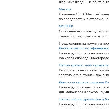
любимых людей. На сайте вы м
Мет кон
Компания ООО "Мет кон" предл
по предоплате и с отсрочкой
МОЛТЕК
Собственное производство бим
сталь+бронза, сталь+медь, ст
Предложения на покупку и пр
Льняное масло нерафинирова
Цена в руб./шт. в зависимости
Василёва слобода Нижегородск
Патока крахмальная карамель
Ви хочите патоки? Их есть у м
спортивного питания • при вып
Лимонная кислота пищевая Ки
Цена в руб./кг в зависимости о
для майонезов и соусов - лучши
Тесто слоёное дрожжевое и б
Цена в руб./шт. в зависимости
хлебобулочных изделий • пласт о