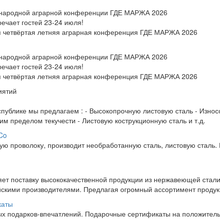
ународной аграрной конференции ГДЕ МАРЖА 2026
чает гостей 23-24 июля!
ся четвёртая летняя аграрная конференция ГДЕ МАРЖА 2026
ународной аграрной конференции ГДЕ МАРЖА 2026
чает гостей 23-24 июля!
ся четвёртая летняя аграрная конференция ГДЕ МАРЖА 2026
иятий
спублике мы предлагаем : - Высокопрочную листовую сталь - Изно
ким пределом текучести - Листовую кострукционную сталь и т.д.
 Co
ую проволоку, производит необработанную сталь, листовую сталь. 
ет поставку высококачественной продукции из нержавеющей стал
кими производителями. Предлагая огромный ассортимент продукци
каты
ых подарков-впечатлений. Подарочные сертификаты на положител