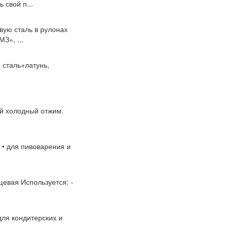
 свой п...
вую сталь в рулонах
З», ...
 сталь+латунь,
ый холодный отжим.
 • для пивоварения и
ищевая Используется: -
для кондитерских и