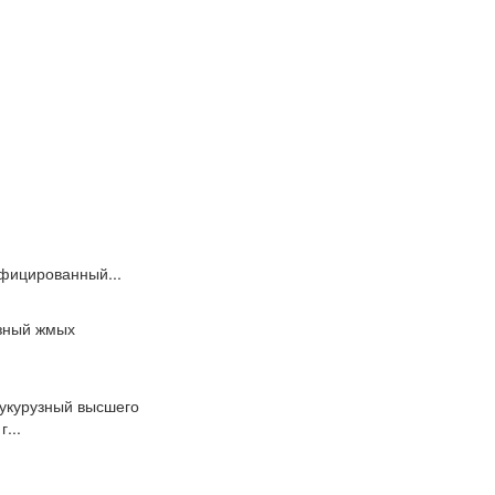
фицированный...
узный жмых
кукурузный высшего
...