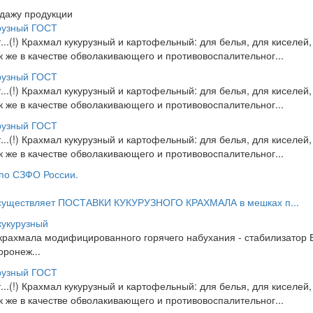
одажу продукции
рузный ГОСТ
т...(!) Крахмал кукурузный и картофельный: для белья, для киселей,
так же в качестве обволакивающего и противовоспалительног...
рузный ГОСТ
т...(!) Крахмал кукурузный и картофельный: для белья, для киселей,
так же в качестве обволакивающего и противовоспалительног...
рузный ГОСТ
т...(!) Крахмал кукурузный и картофельный: для белья, для киселей,
так же в качестве обволакивающего и противовоспалительног...
 по СЗФО России.
существляет ПОСТАВКИ КУКУРУЗНОГО КРАХМАЛА в мешках п...
кукурузный
крахмала модифицированного горячего набухания - стабилизатор 
оронеж...
рузный ГОСТ
т...(!) Крахмал кукурузный и картофельный: для белья, для киселей,
так же в качестве обволакивающего и противовоспалительног...