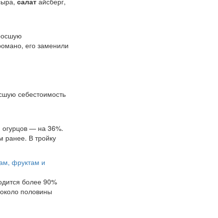
сыра,
салат
айсберг,
зросшую
омано, его заменили
осшую себестоимость
 огурцов — на 36%.
м ранее. В тройку
ам, фруктам и
ходится более 90%
- около половины