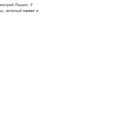
Дмитрий Лашин. У
ты, зеленый
салат
и