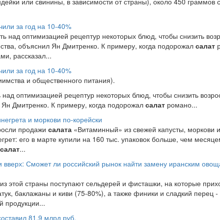
дейки или свинины, в зависимости от страны), около 450 граммов 
или за год на 10-40%
ть над оптимизацией рецептур некоторых блюд, чтобы снизить во
ества, объяснил Ян Дмитренко. К примеру, когда подорожал
салат
р
ми, рассказал...
или за год на 10-40%
иимства и общественного питания).
 над оптимизацией рецептур некоторых блюд, чтобы снизить возр
л Ян Дмитренко. К примеру, когда подорожал
салат
романо...
инегрета и моркови по-корейски
ыросли продажи
салата
«Витаминный» из свежей капусты, моркови и
грет: его в марте купили на 160 тыс. упаковок больше, чем месяце
салат
...
 вверх: Сможет ли российский рынок найти замену иранским овощ
 из этой страны поступают сельдерей и фисташки, на которые при
атук, баклажаны и киви (75-80%), а также финики и сладкий перец 
й продукции...
составил 81,9 млрд руб.