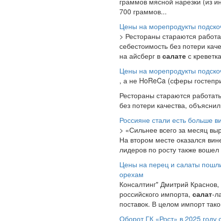
граммов мясной нарезки (из ин
700 граммов...
Цены на морепродукты подскоч
> Рестораны стараются работа
себестоимость без потери кач
на айсберг в
салате
с креветка
Цены на морепродукты подскоч
, а не HoReCa (сферы гостепр
Рестораны стараются работать
без потери качества, объясни
Россияне стали есть больше в
> «Сильнее всего за месяц в
На втором месте оказался вине
лидеров по росту также вошел
Цены на перец и салаты пошли
орехам
Консалтинг" Дмитрий Краснов,
российского импорта,
салат
-л
поставок. В целом импорт тако
Оборот ГК «Рост» в 2025 году 