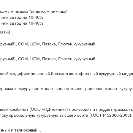
с самым низким "индексом пикника"
или за год на 10-40%
или за год на 10-40%
иятий
рузный), СОМ, ЦСМ, Патока, Глютен кукурузный.
рузный), СОМ, ЦСМ, Патока, Глютен кукурузный.
узный модифицированный Крахмал картофельный кукурузный моди
 крахмал -кукурузное масло -соевое масло -рапсовое масло -кукур
чный комбинат (ООО «НД-техник») производит и продает крахмал 
току крахмальную кукурузную высшего сорта (ГОСТ Р 52060-2003), г
зный и тапиоковый...