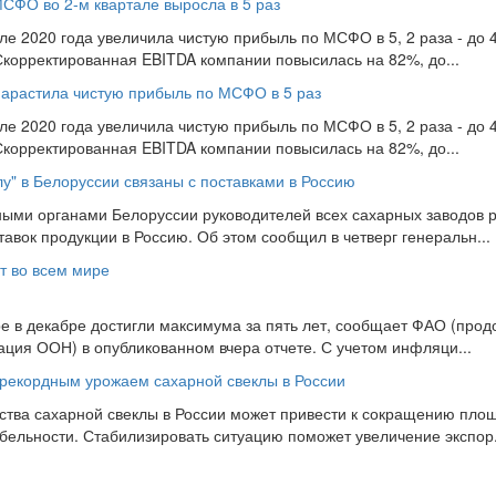
МСФО во 2-м квартале выросла в 5 раз
але 2020 года увеличила чистую прибыль по МСФО в 5, 2 раза - до 
Скорректированная EBITDA компании повысилась на 82%, до...
 нарастила чистую прибыль по МСФО в 5 раз
але 2020 года увеличила чистую прибыль по МСФО в 5, 2 раза - до 
Скорректированная EBITDA компании повысилась на 82%, до...
у" в Белоруссии связаны с поставками в Россию
ыми органами Белоруссии руководителей всех сахарных заводов р
вок продукции в Россию. Об этом сообщил в четверг генеральн...
т во всем мире
е в декабре достигли максимума за пять лет, сообщает ФАО (прод
ация ООН) в опубликованном вчера отчете. С учетом инфляци...
 рекордным урожаем сахарной свеклы в России
тва сахарной свеклы в России может привести к сокращению пло
абельности. Стабилизировать ситуацию поможет увеличение экспор.