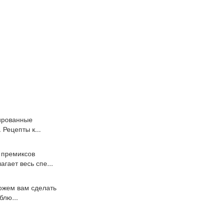
ированные
 Рецепты к...
 премиксов
гает весь спе...
ожем вам сделать
блю...