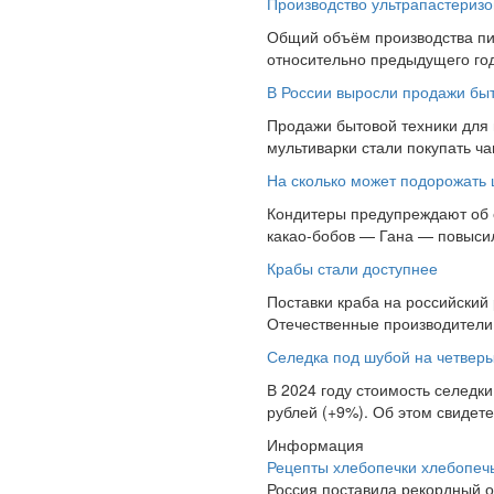
Производство ультрапастеризов
Общий объём производства пит
относительно предыдущего года
В России выросли продажи быт
Продажи бытовой техники для 
мультиварки стали покупать ча
На сколько может подорожать 
Кондитеры предупреждают об о
какао-бобов — Гана — повысила
Крабы стали доступнее
Поставки краба на российский 
Отечественные производители и
Селедка под шубой на четверы
В 2024 году стоимость селедки
рублей (+9%). Об этом свидете
Информация
Рецепты хлебопечки хлебопечь 
Россия поставила рекордный о