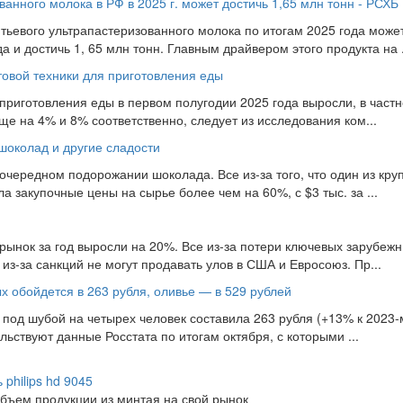
анного молока в РФ в 2025 г. может достичь 1,65 млн тонн - РСХБ
ьевого ультрапастеризованного молока по итогам 2025 года може
 и достичь 1, 65 млн тонн. Главным драйвером этого продукта на .
овой техники для приготовления еды
приготовления еды в первом полугодии 2025 года выросли, в частн
ще на 4% и 8% соответственно, следует из исследования ком...
шоколад и другие сладости
чередном подорожании шоколада. Все из-за того, что один из кр
 закупочные цены на сырье более чем на 60%, с $3 тыс. за ...
рынок за год выросли на 20%. Все из-за потери ключевых зарубежн
з-за санкций не могут продавать улов в США и Евросоюз. Пр...
х обойдется в 263 рубля, оливье — в 529 рублей
 под шубой на четырех человек составила 263 рубля (+13% к 2023-
льствуют данные Росстата по итогам октября, с которыми ...
philips hd 9045
бъем продукции из минтая на свой рынок