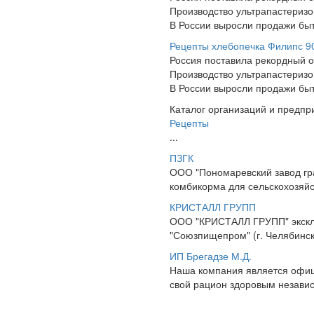
Производство ультрапастеризов
В России выросли продажи быт
Рецепты хлебопечка Филипс 9
Россия поставила рекордный о
Производство ультрапастеризов
В России выросли продажи быт
Каталог организаций и предпр
Рецепты
...
ПЗГК
ООО "Пономаревский завод гр
комбикорма для сельскохозяйст
КРИСТАЛЛ ГРУПП
ООО "КРИСТАЛЛ ГРУПП" экскл
"Союзпищепром" (г. Челябинск
ИП Брегадзе М.Д.
Наша компания является офиц
свой рацион здоровым независи