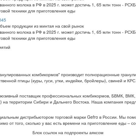
анного молока в РФ в 2025 г. может достичь 1, 65 млн тонн - РСХБ
овой техники для приготовления еды
045
бъем продукции из минтая на свой рынок
анного молока в РФ в 2025 г. может достичь 1, 65 млн тонн - РСХБ
овой техники для приготовления еды
иятий
анулированных комбикормов" производит полнорационные гранул
венной птицы (куры, гуси, утки, индейки, бройлеры), свиней и КРС.
юзивный поставщик профессиональных комбикормов, БВМК, ВМК,
) на территории Сибири и Дальнего Востока. Наша компания предла
иальным дистрибьютором торговой марки Gefro в России. Мы пом
мо от того, сколько у вас есть времени на приготовление еды – со
Блок ссылок на подпроекты аяксом