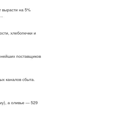
т вырасти на 5%
..
ости, хлебопечки и
упнейших поставщиков
ых каналов сбыта.
му), а оливье — 529