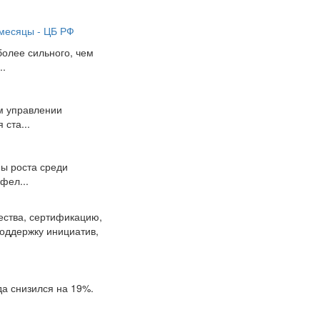
месяцы - ЦБ РФ
олее сильного, чем
..
м управлении
ста...
пы роста среди
фел...
ества, сертификацию,
поддержку инициатив,
да снизился на 19%.