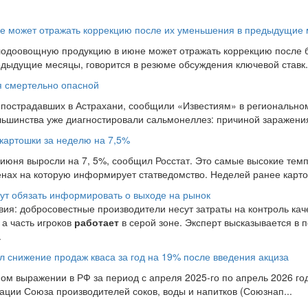
не может отражать коррекцию после их уменьшения в предыдущие 
лодоовощную продукцию в июне может отражать коррекцию после б
дыдущие месяцы, говорится в резюме обсуждения ключевой ставк.
я смертельно опасной
 пострадавших в Астрахани, сообщили «Известиям» в регионально
льшинства уже диагностировали сальмонеллез: причиной заражения 
картошки за неделю на 7,5%
 июня выросли на 7, 5%, сообщил Росстат. Это самые высокие тем
нах на которую информирует статведомство. Неделей ранее карто
ут обязать информировать о выходе на рынок
вия: добросовестные производители несут затраты на контроль кач
а часть игроков
работает
в серой зоне. Эксперт высказывается в 
.
 снижение продаж кваса за год на 19% после введения акциза
ном выражении в РФ за период с апреля 2025-го по апрель 2026 го
ации Союза производителей соков, воды и напитков (Союзнап...