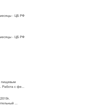
месяцы - ЦБ РФ
месяцы - ЦБ РФ
ым пищевым
 Работа с фе...
 2019г.
тельный ...