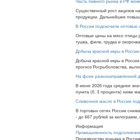
Часть пивного рынка в РФ може
Существенный рост акцизов на
продукции. Дальнейшее повышен
В России подскочили оптовые 
Оптовые цены на мясо птицы р
тушка, филе, грудка и окороч
Добыча красной икры в России 
Добыча красной икры в России
прогноз Росрыболовства, вылов
На фоне разнонаправленной д
В июне 2026 года среднее зна
пункта (0, 3 процента) ниже ма
Сливочное масло в России под
В торговых сетях России сниж
- до 667 рублей за килограмм, 
Информация
Промышленность подсолнечно
Производство коньяка в России