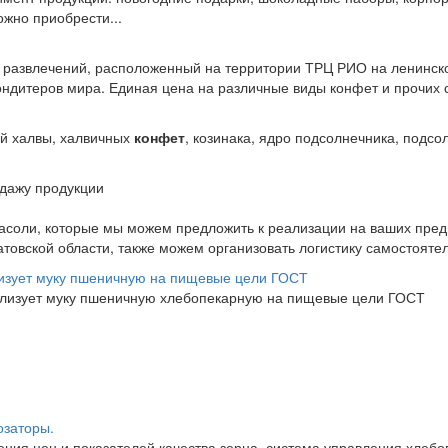
жно приобрести...
 развлечений, расположенный на территории ТРЦ РИО на ленинск
ондитеров мира. Единая цена на различные виды конфет и прочих с
ой халвы, халвичных
конфет
, козинака, ядро подсолнечника, подсо
одажу продукции
асоли, которые мы можем предложить к реализации на ваших пре
товской области, также можем организовать логистику самостоятель
изует муку пшеничную на пищевые цели ГОСТ
ализует муку пшеничную хлебопекарную на пищевые цели ГОСТ
озаторы.
ения цен и показателей качества зерна, система управления хлеб