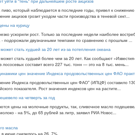
т уйти в "тень" при дальнейшем росте акцизов
 пиво, который наблюдается в последние годы, привел к снижению
ие акцизов грозит уходом части производства в теневой сект...
цены на курицу
езко ускорили рост. Только за последние недели наиболее востре
ка - подорожали двузначными темпами по сравнению с прошлым ...
может стать худшей за 20 лет из-за потепления океана
 может стать худшей более чем за 20 лет. Как сообщают «Известия
 лососевых составит всего 227 тыс. тонн — это на 8 тыс. мень...
инамики цен значение Индекса продовольственных цен ФАО практ
чение Индекса продовольственных цен ФАО* (ИПЦФ) составило 130, 
йского показателя. Рост значения индексов цен на растите...
ешевело на четверть за год
аются цены на молочные продукты, так, сливочное масло подешевел
молоко - на 5%, до 65 рублей за литр, заявил РИА Новос...
го масла
 в июне снизилось на 26, 7%