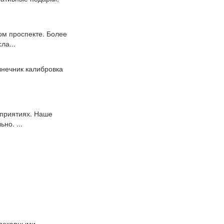
ом проспекте. Более
ла...
лнечник калибровка
дприятиях. Наше
но. ...
опекарными