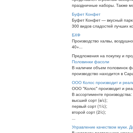
праздничные наборы. Также мо
Буфет Конфет
Буфет Конфет — вкусный парк
300 видов сладостей лучших к
БХФ
Производство халвы, воздушн
40+...
Предложения на покупку и пр
Половинки фасоли
В наличии объем половинок ф
производство находится в Сара
ООО Колос производит и реал
ООО "Колос" производит и ре
В ассортименте производства:
высший сорт (в/с);
первый сорт (1/с);
второй сорт (2/с);
...
Управление качеством муки. Д
В условиях постоянного измен