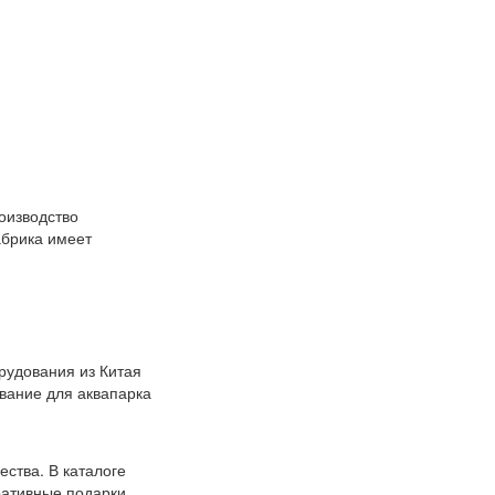
оизводство
абрика имеет
рудования из Китая
вание для аквапарка
ества. В каталоге
ративные подарки,