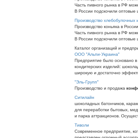
Часть пивного рынка в РФ може
В России подскочили оптовые 
Производство хлебобулочных и
Производство коньяка в России
Часть пивного рынка в РФ може
В России подскочили оптовые 
Каталог организаций и предпр
ООО "Альпи-Украина"
Предприятие было основано в 
кондитерских изделий: шокол
широкую и достаточно эффекти
"Эль-Групп"
Производство и продажа
конф
Ситилайн
шоколадных батончиков, кара
для переработки бытовых, ме
и парка аттракционов. Осущес
Тиволи
Современное предприятие, ко
представлен огромный ассорти