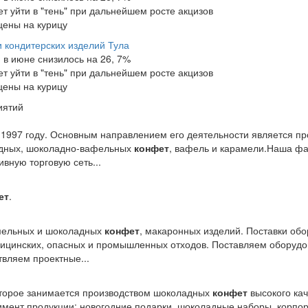
т уйти в "тень" при дальнейшем росте акцизов
цены на курицу
 кондитерских изделий Тула
 в июне снизилось на 26, 7%
т уйти в "тень" при дальнейшем росте акцизов
цены на курицу
иятий
1997 году. Основным направлением его деятельности является пр
адных, шоколадно-вафельных
конфет
, вафель и карамели.Наша ф
вную торговую сеть...
ет
.
мельных и шоколадных
конфет
, макаронных изделий. Поставки обо
дицинских, опасных и промышленных отходов. Поставляем оборудо
твляем проектные...
торое занимается производством шоколадных
конфет
высокого кач
мент продукции: новогодние подарки, шоколадные наборы, корпо