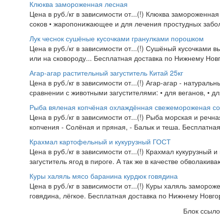
Клюква замороженная лесная
Цена в руб./кг в зависимости от...(!) Клюква замороженна
соков • жаропонижающее и для лечения простудных заболе
Лук чеснок сушёные кусочками гранулками порошком
Цена в руб./кг в зависимости от...(!) Сушёный кусочкам
или на сковороду... Бесплатная доставка по Нижнему Новг
Агар-агар растительный загуститель Китай 25кг
Цена в руб./кг в зависимости от...(!) Агар-агар - натура
сравнении с животными загустителями: • для веганов, • д
Рыба вяленая копчёная охлаждённая свежемороженая с
Цена в руб./кг в зависимости от...(!) Рыба морская и реч
копчения - Солёная и пряная, - Балык и теша. Бесплатна
Крахмал картофельный и кукурузный ГОСТ
Цена в руб./кг в зависимости от...(!) Крахмал кукурузный 
загуститель ягод в пироге. А так же в качестве обволакив
Куры халяль мясо баранина курдюк говядина
Цена в руб./кг в зависимости от...(!) Куры халяль заморож
говядина, лёгкое. Бесплатная доставка по Нижнему Новгор
Блок ссыло