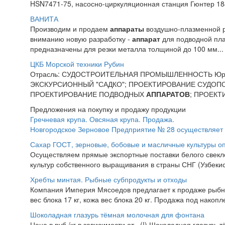
HSN7471-75, насосно-циркуляционная станция Гюнтер 18
ВАНИТА
Производим и продаем
аппараты
воздушно-плазменной р
вниманию новую разработку -
аппарат
для подводной пл
предназначены для резки металла толщиной до 100 мм...
ЦКБ Морской техники Рубин
Отрасль: СУДОСТРОИТЕЛЬНАЯ ПРОМЫШЛЕННОСТЬ Юр. 
ЭКСКУРСИОННЫЙ "САДКО"; ПРОЕКТИРОВАНИЕ СУДОП
ПРОЕКТИРОВАНИЕ ПОДВОДНЫХ
АППАРАТОВ
; ПРОЕКТ
Предложения на покупку и продажу продукции
Гречневая крупа. Овсяная крупа. Продажа.
Новгородское Зерновое Предприятие № 28 осуществляет п
Сахар ГОСТ, зерновые, бобовые и масличные культуры о
Осуществляем прямые экспортные поставки белого свекло
культур собственного выращивания в страны СНГ (Узбекист
Хребты минтая. Рыбные субпродукты и отходы
Компания Империя Мясоедов предлагает к продаже рыбны
вес блока 17 кг, кожа вес блока 20 кг. Продажа под накопл
Шоколадная глазурь тёмная молочная для фонтана
Цена в руб./кг в зависимости от...(!) Шоколадная глазурь 