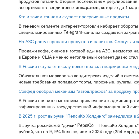
продуктов питания. Вторым последствием регулирования с
ассортимента вендинговых
аппаратов
, которые до 1 март
Кто и зачем тоннами скупает просроченные продукты
В теневом сегменте интернет-торговли набирает обороты
специализированных Telegram-каналах создаются закрытые
На АЗС растут продажи продуктов и напитков. Смогут ли 
Продажи кофе, снеков и готовой еды на АЗС, несмотря на
в Европе и США именно нетопливный сегмент давно стал о
В России вступают в силу новые правила маркировки кон
Обязательная маркировка кондитерских изделий в системе 
новые требования попадают торты, пирожные, рулеты, кру
Совфед одобрил механизм "автоштрафов" за продажу пр
В России появится механизм привлечения к администрати
зафиксированных государственной информационной систе
В 2025 г. рост выручки "ПепсиКо Холдингс" замедлился в 2
Выручка российской "дочки" PepsiCo - "ПепсиКо Холдингс"
рублей, что на 9, 9% больше, чем в 2024 году (254 млрд ру