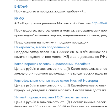
ВНИУиФ
Производство и продажа жидких удобрений...
КРМО
АО «Корпорация развития Московской области»
http://ww
Производство, изготовление и монтаж автоматических вор
производим: откатные ворота, подъемно-поворотные, раз
Предложения на покупку и продажу продукции
Сахар-песок, масло подсолнечное
Продаем сахар-песок ГОСТ 33222-2015. В п/п мешках по 50
наличии подсолнечное масло. ЖД и авто доставка по РФ и
Какао порошок весовой и фасованый Малайзия
Цена в руб./кг в зависимости от...(!) Какао порошок жирно
холодного и горячего шоколада - и в кондитерских изделия
Картофельные хлопья пюре сухое Нижний Новгород
Цена в руб./кг в зависимости от...(!) Картофельные хлопья
буржуй не догадался синтезировать. Бесплатная доставка
Яичный порошок меланж ГОСТ омлет выпечка
Цена в руб./кг в зависимости от...(!) Состав: яичные белок
Фасовка от 100 г до мешка 20/25 кг Бесплатная доставка 