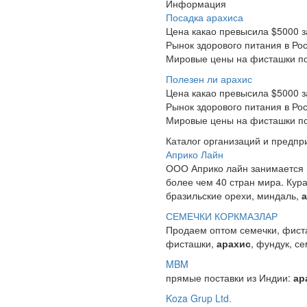
Информация
Посадка арахиса
Цена какао превысила $5000 з
Рынок здорового питания в Рос
Мировые цены на фисташки под
Полезен ли арахис
Цена какао превысила $5000 з
Рынок здорового питания в Рос
Мировые цены на фисташки под
Каталог организаций и предпр
Априко Лайн
ООО Априко лайн занимается 
более чем 40 стран мира. Кура
бразильские орехи, миндаль,
СЕМЕЧКИ КОРКМАЗЛАР
Продаем оптом семечки, фист
фисташки,
арахис
, фундук, с
MBM
прямые поставки из Индии:
ар
Koza Grup Ltd.