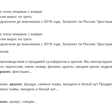
а тонну впервые с января
сии вырос на треть
скочили до максимума с 2018 года. Затронет ли Россию "фисташк
а тонну впервые с января
сии вырос на треть
скочили до максимума с 2018 года. Затронет ли Россию "фисташк
иятий
производством и продажей сухофруктов и орехов. Мы импортируем
га, чернослив, изюм, инжир, финики, цукаты, грецкие орехи, кедро
арахис
, фисташки...
ашки,
арахис
, фундук, семёна тыквы, миндаль и белый нут Продае
емёна тыквы, миндаль и белый нут...
ахис
, кунжут, специи...