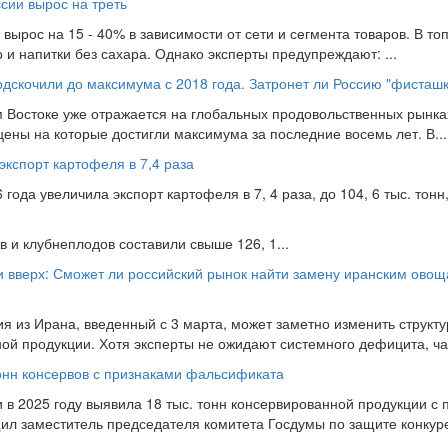
сии вырос на треть
вырос на 15 - 40% в зависимости от сети и сегмента товаров. В то
 и напитки без сахара. Однако эксперты предупреждают: ...
скочили до максимума с 2018 года. Затронет ли Россию "фисташк
 Востоке уже отражается на глобальных продовольственных рынка
ены на которые достигли максимума за последние восемь лет. В...
 экспорт картофеля в 7,4 раза
 года увеличила экспорт картофеля в 7, 4 раза, до 104, 6 тыс. тон
 и клубнеплодов составили свыше 126, 1...
 вверх: Сможет ли российский рынок найти замену иранским овощ
ия из Ирана, введенный с 3 марта, может заметно изменить структ
й продукции. Хотя эксперты не ожидают системного дефицита, час
онн консервов с признаками фальсификата
в 2025 году выявила 18 тыс. тонн консервированной продукции с 
л заместитель председателя комитета Госдумы по защите конкуре