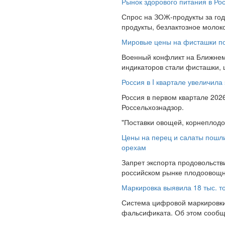
Рынок здорового питания в Рос
Спрос на ЗОЖ-продукты за год 
продукты, безлактозное молоко
Мировые цены на фисташки под
Военный конфликт на Ближнем
индикаторов стали фисташки, ц
Россия в I квартале увеличила
Россия в первом квартале 2026
Россельхознадзор.
"Поставки овощей, корнеплодов
Цены на перец и салаты пошли
орехам
Запрет экспорта продовольств
российском рынке плодоовощно
Маркировка выявила 18 тыс. т
Система цифровой маркировки 
фальсификата. Об этом сообщи