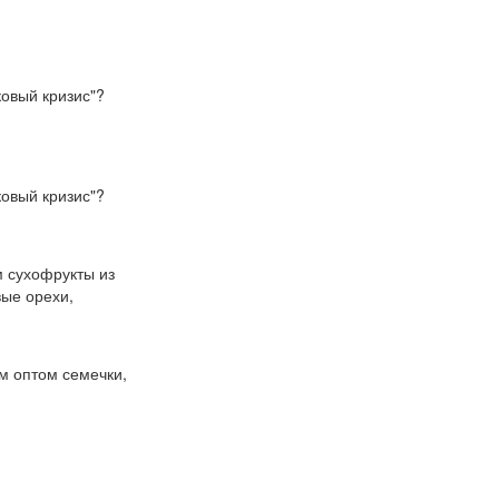
овый кризис"?
овый кризис"?
 сухофрукты из
вые орехи,
м оптом семечки,