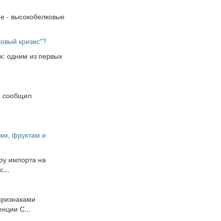
пе - высокобелковые
овый кризис"?
х: одним из первых
н, сообщил
ам, фруктам и
уру импорта на
...
признаками
нции С...