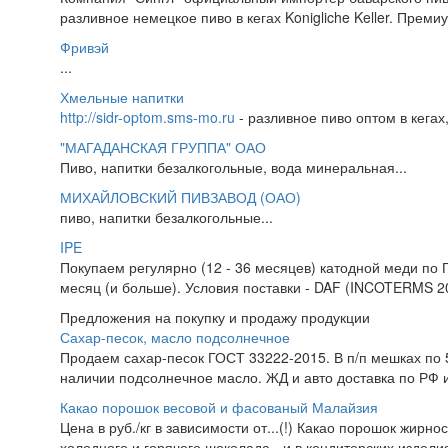
разливное немецкое пиво в кегах Konigliche Keller. Премиум
Фривэй
...
Хмельные напитки
http://sidr-optom.sms-mo.ru
- разливное пиво оптом в кегах,
"МАГАДАНСКАЯ ГРУППА" ОАО
Пиво, напитки безалкогольные, вода минеральная...
МИХАЙЛОВСКИЙ ПИВЗАВОД (ОАО)
пиво, напитки безалкогольные...
IPE
Покупаем регулярно (12 - 36 месяцев) катодной меди по 
месяц (и больше). Условия поставки - DAF (INCOTERMS 20
Предложения на покупку и продажу продукции
Сахар-песок, масло подсолнечное
Продаем сахар-песок ГОСТ 33222-2015. В п/п мешках по 50
наличии подсолнечное масло. ЖД и авто доставка по РФ и
Какао порошок весовой и фасованый Малайзия
Цена в руб./кг в зависимости от...(!) Какао порошок жирно
холодного и горячего шоколада - и в кондитерских изделия